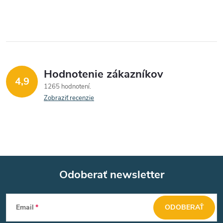
v
k
y
v
Hodnotenie zákazníkov
4,9
1265 hodnotení
ý
Zobraziť recenzie
p
i
s
u
Odoberať newsletter
Z
Email
ODOBERAŤ
á