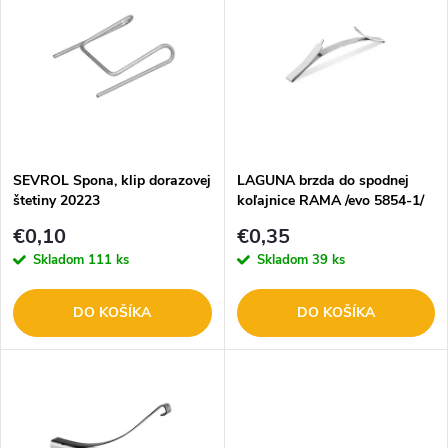
ý
Abecedne
e
p
n
i
i
s
e
SEVROL Spona, klip dorazovej
LAGUNA brzda do spodnej
štetiny 20223
koľajnice RAMA /evo 5854-1/
p
p
€0,10
€0,35
r
Skladom
111 ks
Skladom
39 ks
r
o
DO KOŠÍKA
DO KOŠÍKA
o
d
d
u
u