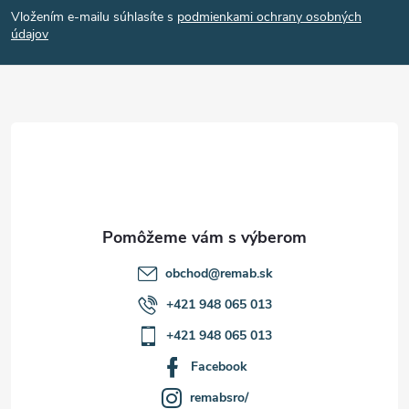
Vložením e-mailu súhlasíte s
podmienkami ochrany osobných
p
údajov
ä
t
i
e
obchod
@
remab.sk
+421 948 065 013
+421 948 065 013
Facebook
remabsro/