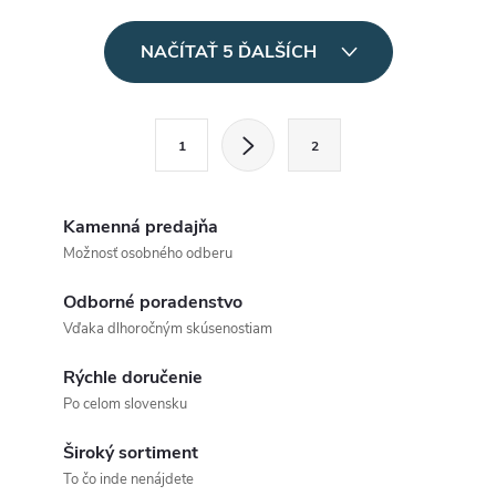
O
NAČÍTAŤ 5 ĎALŠÍCH
v
l
S
1
2
t
á
r
d
á
Kamenná predajňa
a
n
Možnosť osobného odberu
k
c
Odborné poradenstvo
o
Vďaka dlhoročným skúsenostiam
i
v
a
Rýchle doručenie
e
Po celom slovensku
n
p
i
Široký sortiment
e
r
To čo inde nenájdete