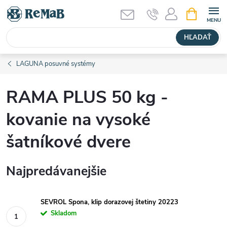
Prejsť
NÁKUPN
KOŠÍK
na
obsah
HĽADAŤ
LAGUNA posuvné systémy
RAMA PLUS 50 kg -
kovanie na vysoké
šatníkové dvere
Najpredávanejšie
SEVROL Spona, klip dorazovej štetiny 20223
Skladom