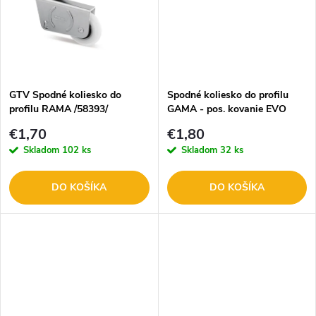
k
k
t
t
o
o
GTV Spodné koliesko do
Spodné koliesko do profilu
profilu RAMA /58393/
GAMA - pos. kovanie EVO
v
/58393-0/
v
€1,70
€1,80
Skladom
102 ks
Skladom
32 ks
DO KOŠÍKA
DO KOŠÍKA