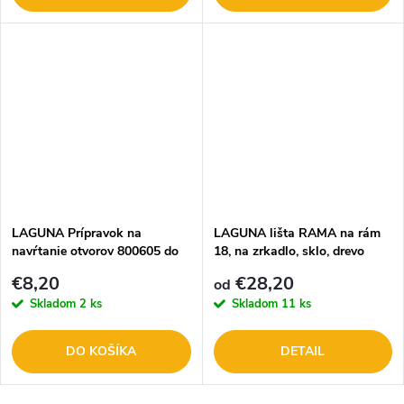
LAGUNA Prípravok na
LAGUNA lišta RAMA na rám
navŕtanie otvorov 800605 do
18, na zrkadlo, sklo, drevo
madiel 18 mm: Rama, Intero,
8830
€8,20
€28,20
od
Multiomega/Laguna
Skladom
2 ks
Skladom
11 ks
DO KOŠÍKA
DETAIL