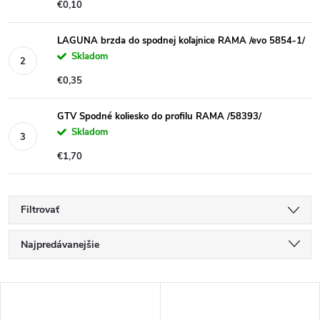
€0,10
LAGUNA brzda do spodnej koľajnice RAMA /evo 5854-1/
Skladom
€0,35
GTV Spodné koliesko do profilu RAMA /58393/
Skladom
€1,70
Filtrovať
R
Najpredávanejšie
a
Najlacnejšie
V
Najdrahšie
d