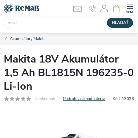
Prejsť
NÁKUPN
KOŠÍK
na
obsah
HĽADAŤ
Akumulátory Makita
Makita 18V Akumulátor
1,5 Ah BL1815N 196235-0
Li-Ion
Neohodnotené
Podrobnosti hodnotenia
Kód:
13028