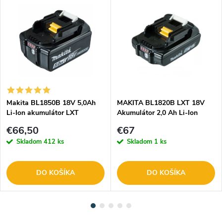
Makita BL1850B 18V 5,0Ah
MAKITA BL1820B LXT 18V
Li-Ion akumulátor LXT
Akumulátor 2,0 Ah Li-Ion
originál 197280-8
€66,50
€67
Skladom
412 ks
Skladom
1 ks
DO KOŠÍKA
DO KOŠÍKA