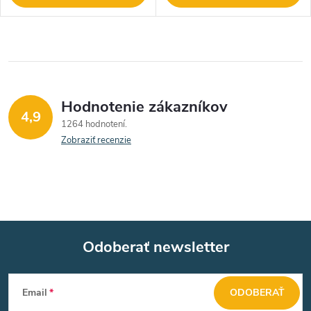
Hodnotenie zákazníkov
4,9
1264 hodnotení
Zobraziť recenzie
Odoberať newsletter
Z
Email
ODOBERAŤ