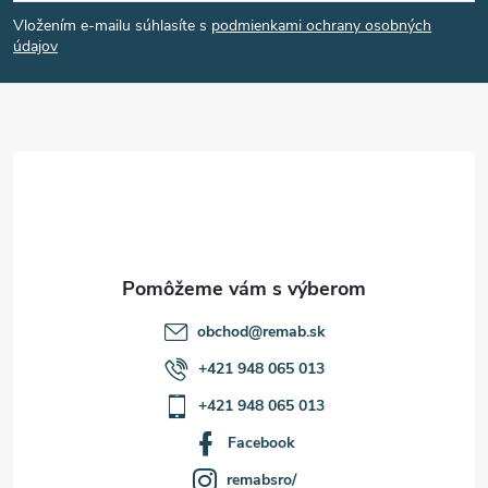
á
Vložením e-mailu súhlasíte s
podmienkami ochrany osobných
p
údajov
ä
t
i
e
obchod
@
remab.sk
+421 948 065 013
+421 948 065 013
Facebook
remabsro/