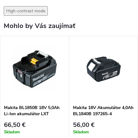
High-contrast mode
Mohlo by Vás zaujímať
Makita BL1850B 18V 5,0Ah
Makita 18V Akumulátor 4,0Ah
Li-Ion akumulátor LXT
BL1840B 197265-4
originál 197280-8
66,50 €
56,00 €
Skladom
Skladom