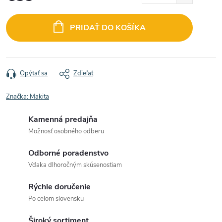
Jednotková
cena:
PRIDAŤ DO KOŠÍKA
Opýtať sa
Zdieľať
Značka:
Makita
Kamenná predajňa
Možnosť osobného odberu
Odborné poradenstvo
Vďaka dlhoročným skúsenostiam
Rýchle doručenie
Po celom slovensku
Široký sortiment