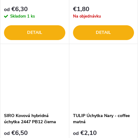
€6,30
€1,80
od
Skladom
1 ks
Na objednávku
DETAIL
DETAIL
SIRO Kovová hybridná
TULIP Úchytka Nary - coffee
úchytka 2447 PB12 čierna
matná
matná
€6,50
€2,10
od
od