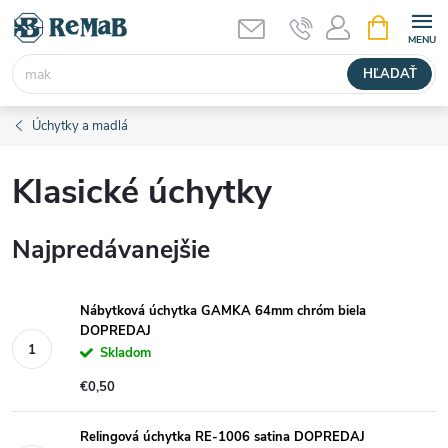
Prejsť
NÁKUPN
KOŠÍK
na
obsah
HĽADAŤ
Úchytky a madlá
Klasické úchytky
Najpredávanejšie
Nábytková úchytka GAMKA 64mm chróm biela
DOPREDAJ
Skladom
€0,50
Relingová úchytka RE-1006 satina DOPREDAJ