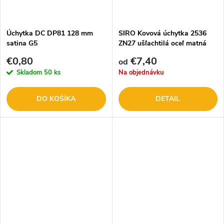
t
t
o
o
Úchytka DC DP81 128 mm
SIRO Kovová úchytka 2536
satina G5
ZN27 ušľachtilá oceľ matná
v
v
€0,80
€7,40
od
Skladom
50 ks
Na objednávku
DO KOŠÍKA
DETAIL