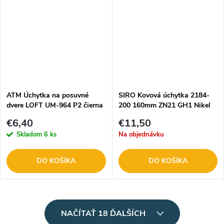
ATM Úchytka na posuvné
SIRO Kovová úchytka 2184-
dvere LOFT UM-964 P2 čierna
200 160mm ZN21 GH1 Nikel
/40893/
14182
€6,40
€11,50
Skladom
6 ks
Na objednávku
DO KOŠÍKA
DO KOŠÍKA
O
NAČÍTAŤ 18 ĎALŠÍCH