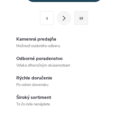
v
l
S
1
15
t
á
r
d
á
Kamenná predajňa
a
n
Možnosť osobného odberu
k
c
Odborné poradenstvo
o
Vďaka dlhoročným skúsenostiam
i
v
a
Rýchle doručenie
e
Po celom slovensku
n
p
i
Široký sortiment
e
r
To čo inde nenájdete
v