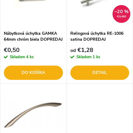
p
n
i
–20 %
€1,60
i
s
e
Nábytková úchytka GAMKA
Relingová úchytka RE-1006
64mm chróm biela DOPREDAJ
satina DOPREDAJ
p
p
€0,50
€1,28
od
r
Skladom
4 ks
Skladom
1 ks
r
o
DO KOŠÍKA
DETAIL
o
d
d
u
u
k
k