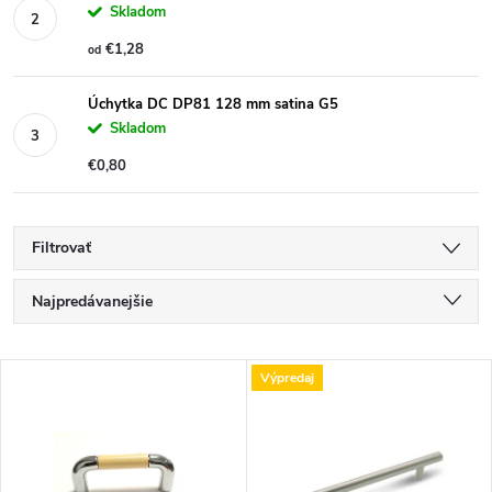
Skladom
€1,28
od
Úchytka DC DP81 128 mm satina G5
Skladom
€0,80
Filtrovať
R
Najpredávanejšie
a
Najlacnejšie
V
Výpredaj
Najdrahšie
d
ý
Abecedne
e