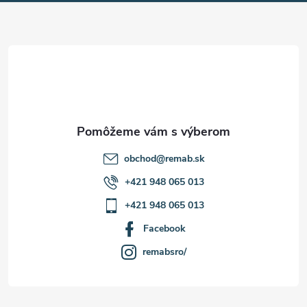
ä
t
i
e
obchod
@
remab.sk
+421 948 065 013
+421 948 065 013
Facebook
remabsro/