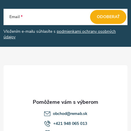
Z
Email
ODOBERAŤ
á
Vložením e-mailu súhlasíte s
podmienkami ochrany osobných
p
údajov
ä
t
i
e
obchod
@
remab.sk
+421 948 065 013