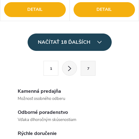
DETAIL
DETAIL
O
NAČÍTAŤ 18 ĎALŠÍCH
v
l
S
1
7
t
á
r
d
á
Kamenná predajňa
a
n
Možnosť osobného odberu
k
c
Odborné poradenstvo
o
Vďaka dlhoročným skúsenostiam
i
v
a
Rýchle doručenie
e