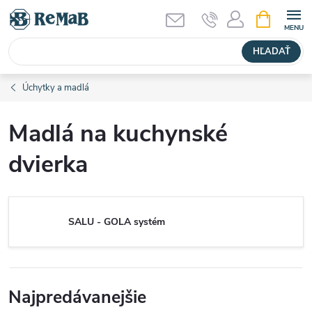
Prejsť
NÁKUPN
KOŠÍK
na
obsah
HĽADAŤ
Úchytky a madlá
Madlá na kuchynské
dvierka
SALU - GOLA systém
Najpredávanejšie