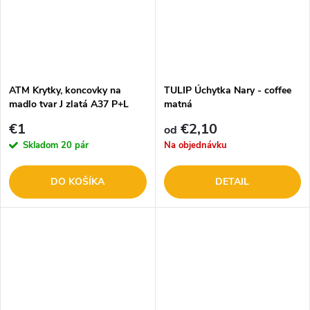
ATM Krytky, koncovky na
TULIP Úchytka Nary - coffee
madlo tvar J zlatá A37 P+L
matná
40652+40656
€1
€2,10
od
Skladom
20 pár
Na objednávku
DO KOŠÍKA
DETAIL