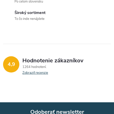
Po celom slovensku
n
p
i
Široký sortiment
e
r
To čo inde nenájdete
v
k
y
v
Hodnotenie zákazníkov
4,9
1264 hodnotení
ý
Zobraziť recenzie
p
i
s
u
Odoberať newsletter