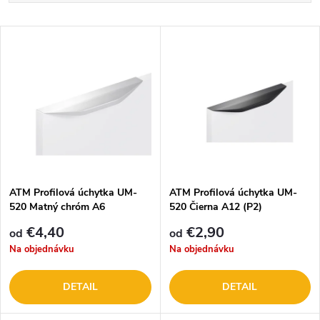
a
Najlacnejšie
V
Najdrahšie
d
ý
Abecedne
e
p
n
i
i
s
e
ATM Profilová úchytka UM-
ATM Profilová úchytka UM-
520 Matný chróm A6
520 Čierna A12 (P2)
p
p
€4,40
€2,90
od
od
r
Na objednávku
Na objednávku
r
o
DETAIL
DETAIL
o