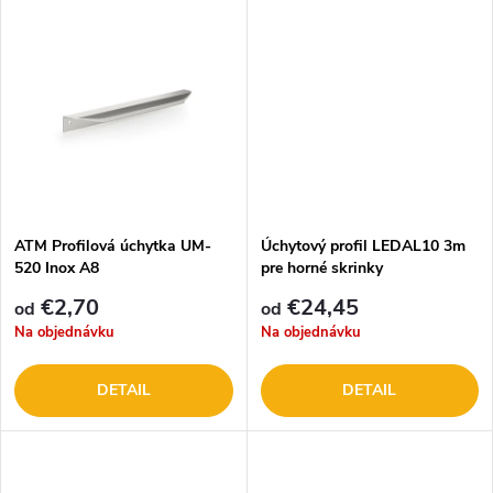
d
d
u
u
k
k
t
t
o
o
ATM Profilová úchytka UM-
Úchytový profil LEDAL10 3m
520 Inox A8
pre horné skrinky
v
v
€2,70
€24,45
od
od
Na objednávku
Na objednávku
DETAIL
DETAIL