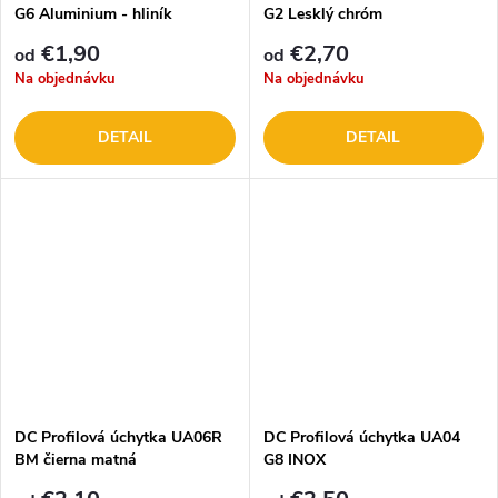
G6 Aluminium - hliník
G2 Lesklý chróm
€1,90
€2,70
od
od
Na objednávku
Na objednávku
DETAIL
DETAIL
DC Profilová úchytka UA06R
DC Profilová úchytka UA04
BM čierna matná
G8 INOX