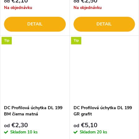
€2,10
€2,50
od
od
Na objednávku
Na objednávku
DETAIL
DETAIL
Tip
Tip
DC Profilová úchytka DL 199
DC Profilová úchytka DL 199
BM čierna matná
GR grafit
€2,30
€5,10
od
od
Skladom
10 ks
Skladom
20 ks