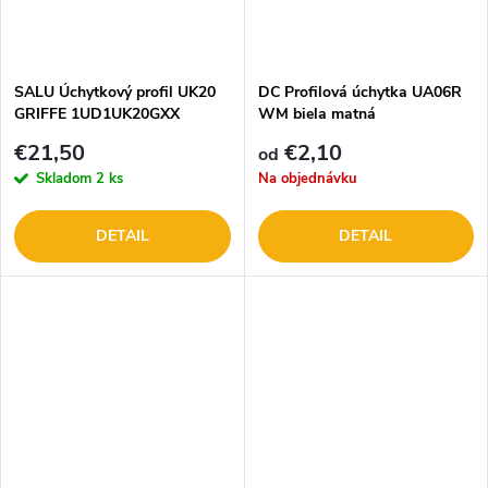
SALU Úchytkový profil UK20
DC Profilová úchytka UA06R
GRIFFE 1UD1UK20GXX
WM biela matná
€21,50
€2,10
od
Skladom
2 ks
Na objednávku
DETAIL
DETAIL