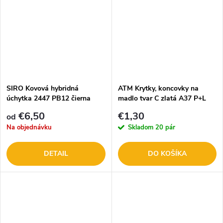
SIRO Kovová hybridná
ATM Krytky, koncovky na
úchytka 2447 PB12 čierna
madlo tvar C zlatá A37 P+L
matná
40644+40648
€6,50
€1,30
od
Na objednávku
Skladom
20 pár
DETAIL
DO KOŠÍKA