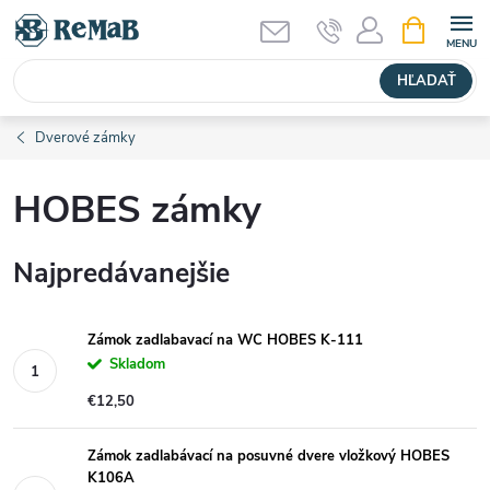
Prejsť
NÁKUPN
KOŠÍK
na
obsah
HĽADAŤ
Dverové zámky
HOBES zámky
Najpredávanejšie
Zámok zadlabavací na WC HOBES K-111
Skladom
€12,50
Zámok zadlabávací na posuvné dvere vložkový HOBES
K106A