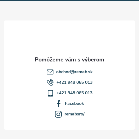
ä
t
i
e
obchod
@
remab.sk
+421 948 065 013
+421 948 065 013
Facebook
remabsro/