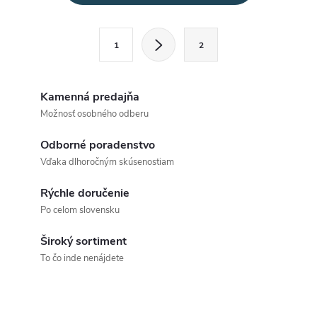
v
l
S
1
2
t
á
r
d
á
Kamenná predajňa
a
n
Možnosť osobného odberu
k
c
Odborné poradenstvo
o
Vďaka dlhoročným skúsenostiam
i
v
a
Rýchle doručenie
e
Po celom slovensku
n
p
i
Široký sortiment
e
r
To čo inde nenájdete
v