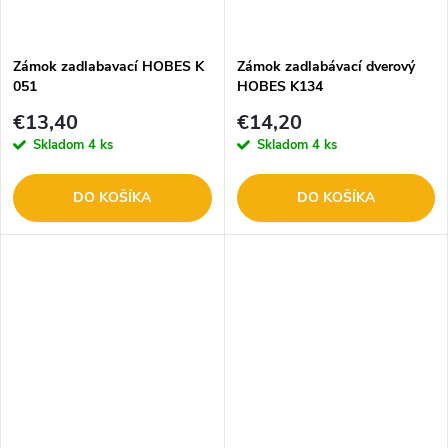
t
t
o
o
Zámok zadlabavací HOBES K
Zámok zadlabávací dverový
051
HOBES K134
v
v
€13,40
€14,20
Skladom
4 ks
Skladom
4 ks
DO KOŠÍKA
DO KOŠÍKA