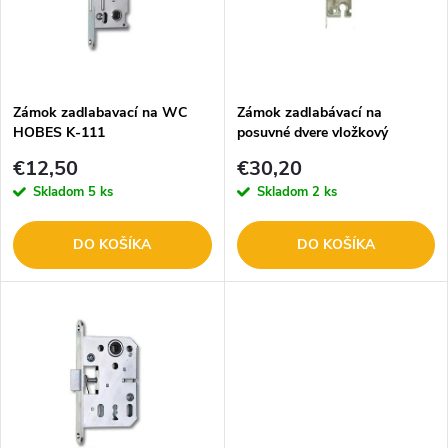
p
n
i
i
s
e
Zámok zadlabavací na WC
Zámok zadlabávací na
HOBES K-111
posuvné dvere vložkový
p
HOBES K106A
p
€12,50
€30,20
r
Skladom
5 ks
Skladom
2 ks
r
o
DO KOŠÍKA
DO KOŠÍKA
o
d
d
u
u
k
k