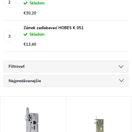
Skladom
€30,20
Zámok zadlabavací HOBES K 051
Skladom
€13,40
Filtrovať
R
Najpredávanejšie
a
Najlacnejšie
V
Najdrahšie
d
ý
Abecedne
e