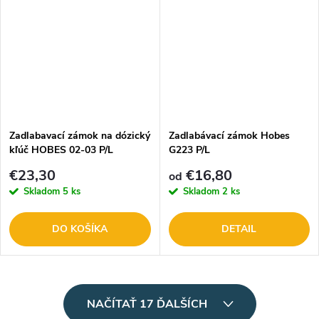
Zadlabavací zámok na dózický
Zadlabávací zámok Hobes
kľúč HOBES 02-03 P/L
G223 P/L
€23,30
€16,80
od
Skladom
5 ks
Skladom
2 ks
DO KOŠÍKA
DETAIL
O
NAČÍTAŤ 17 ĎALŠÍCH