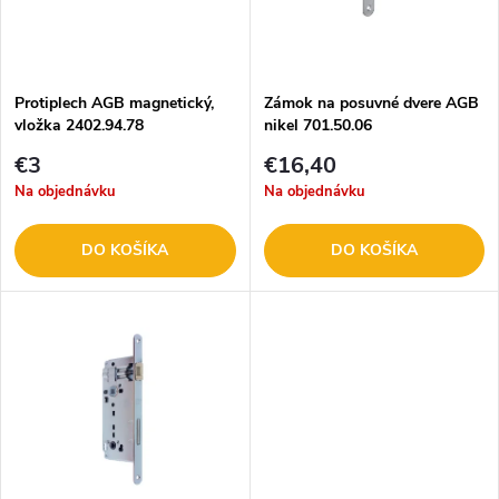
n
i
i
s
e
Protiplech AGB magnetický,
Zámok na posuvné dvere AGB
vložka 2402.94.78
nikel 701.50.06
p
p
€3
€16,40
r
Na objednávku
Na objednávku
r
o
DO KOŠÍKA
DO KOŠÍKA
o
d
d
u
u
k
k
t