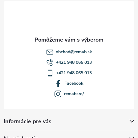
t
i
e
obchod
@
remab.sk
+421 948 065 013
+421 948 065 013
Facebook
remabsro/
Informácie pre vás