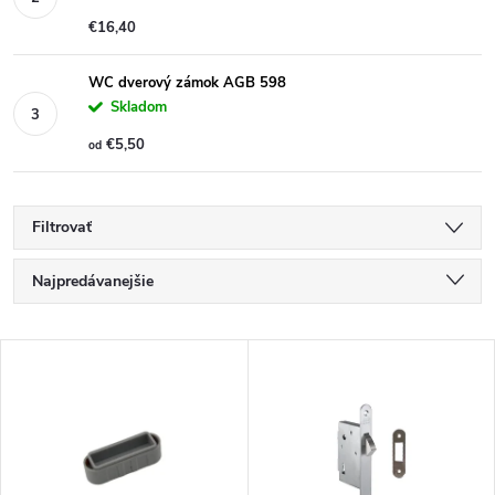
€16,40
WC dverový zámok AGB 598
Skladom
€5,50
od
Filtrovať
R
Najpredávanejšie
a
Najlacnejšie
V
Najdrahšie
d
ý
Abecedne
e
p