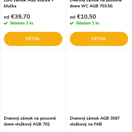
Euro zámok AGB klučka +
Dverový zámok na posuvné
kľučka
dvere WC AGB 703.50.
nikel/zlatý
€39,70
€10,50
od
od
Skladom
3 ks
Skladom
1 ks
DETAIL
DETAIL
Dverový zámok na posuvné
Dverový zámok AGB 3597
dvere vložkový AGB 702
vložkový, na FAB