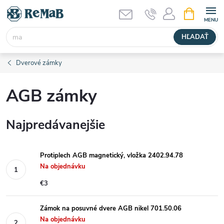
Prejsť
NÁKUPN
KOŠÍK
na
obsah
HĽADAŤ
Dverové zámky
AGB zámky
Najpredávanejšie
Protiplech AGB magnetický, vložka 2402.94.78
Na objednávku
€3
Zámok na posuvné dvere AGB nikel 701.50.06
Na objednávku