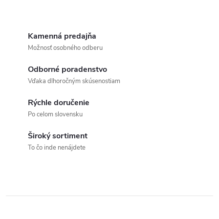
O
v
Kamenná predajňa
Možnosť osobného odberu
l
Odborné poradenstvo
á
Vďaka dlhoročným skúsenostiam
d
Rýchle doručenie
a
Po celom slovensku
c
Široký sortiment
To čo inde nenájdete
i
e
p
r