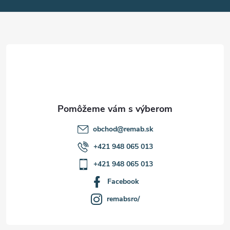
p
ä
t
i
e
obchod
@
remab.sk
+421 948 065 013
+421 948 065 013
Facebook
remabsro/