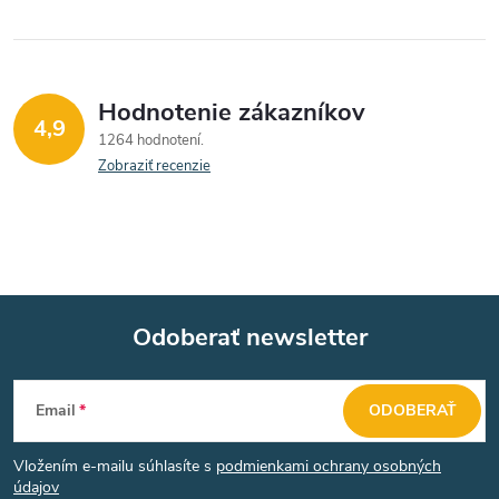
k
y
v
Hodnotenie zákazníkov
4,9
1264 hodnotení
ý
Zobraziť recenzie
p
i
s
u
Odoberať newsletter
Z
Email
ODOBERAŤ
á
Vložením e-mailu súhlasíte s
podmienkami ochrany osobných
údajov