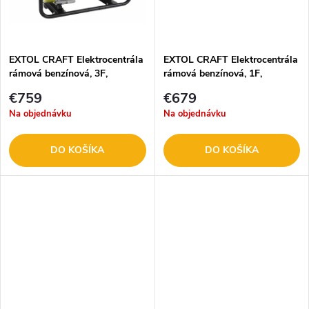
k
t
t
o
o
EXTOL CRAFT Elektrocentrála
EXTOL CRAFT Elektrocentrála
rámová benzínová, 3F,
rámová benzínová, 1F,
v
5,5kW/400V 421011
5,5kW/230V 421010
v
€759
€679
Na objednávku
Na objednávku
DO KOŠÍKA
DO KOŠÍKA