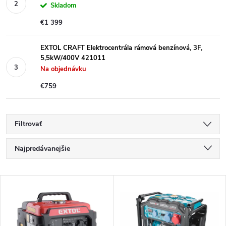
Skladom
€1 399
EXTOL CRAFT Elektrocentrála rámová benzínová, 3F,
5,5kW/400V 421011
Na objednávku
€759
Filtrovať
R
Najpredávanejšie
a
Najlacnejšie
V
Najdrahšie
d
ý
Abecedne
e