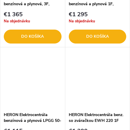
benzínová a plynová, 3F,
benzínová a plynová 1F,
8,2kW, 17HP 8896327
8,2kW, 17HP 8896326
€1 365
€1 295
Na objednávku
Na objednávku
DO KOŠÍKA
DO KOŠÍKA
HERON Elektrocentrála
HERON Elektrocentrála benz.
benzínová a plynová LPGG 50-
so zváračkou EWH 220 1F
1F 5,5KW 8896318
5,5kW 8896310