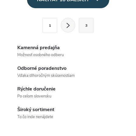
v
l
S
1
3
t
á
r
d
á
Kamenná predajňa
a
n
Možnosť osobného odberu
k
c
Odborné poradenstvo
o
Vďaka dlhoročným skúsenostiam
i
v
a
Rýchle doručenie
e
Po celom slovensku
n
p
i
Široký sortiment
e
r
To čo inde nenájdete
v