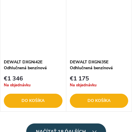
DEWALT DXGNi42E
DEWALT DXGNi35E
Odhlučnená benzínová
Odhlučnená benzínová
invertorová elektrocentrála
invertorová elektrocentrála
€1 346
€1 175
Na objednávku
Na objednávku
DO KOŠÍKA
DO KOŠÍKA
O
NAČÍTAŤ 18 ĎALŠÍCH