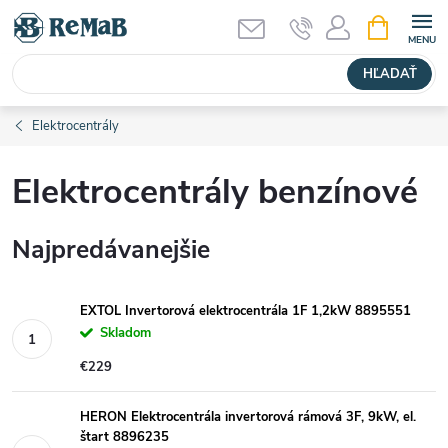
Prejsť
NÁKUPN
KOŠÍK
na
obsah
HĽADAŤ
Elektrocentrály
Elektrocentrály benzínové
Najpredávanejšie
EXTOL Invertorová elektrocentrála 1F 1,2kW 8895551
Skladom
€229
HERON Elektrocentrála invertorová rámová 3F, 9kW, el.
štart 8896235