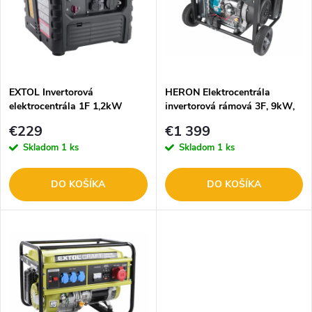
p
n
i
i
s
e
EXTOL Invertorová
HERON Elektrocentrála
elektrocentrála 1F 1,2kW
invertorová rámová 3F, 9kW,
p
8895551
el. štart 8896235
p
€229
€1 399
r
Skladom
1 ks
Skladom
1 ks
r
o
DO KOŠÍKA
DO KOŠÍKA
o
d
d
u
u
k