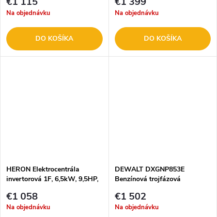
€1 115
€1 399
Na objednávku
Na objednávku
DO KOŠÍKA
DO KOŠÍKA
HERON Elektrocentrála
DEWALT DXGNP853E
invertorová 1F, 6,5kW, 9,5HP,
Benzínová trojfázová
el. štart 8896233
elektrocentrála 230V/400V
€1 058
€1 502
Na objednávku
Na objednávku