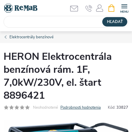
Prejsť
NÁKUPN
KOŠÍK
na
obsah
HĽADAŤ
Elektrocentrály benzínové
HERON Elektrocentrála
benzínová rám. 1F,
7,0kW/230V, el. štart
8896421
Neohodnotené
Podrobnosti hodnotenia
Kód:
33827