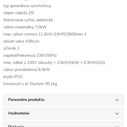
typ generátora
synchrónny
objem nádrže
25l
štartovanie
ručné, elektrické
výkon maximálny
7,0kW
max. výkon motora
11,2kW (15HP)/3600min-1
obsah valca
439ccm
účinník
1
napätie/frekvencia
230V/50Hz
max. odber z 230V zásuvky
< 3,5kW(16A)/ < 6,3kW(32A)
výkon prevádzkový
6,3kW
krytie
IP23
hmotnosť s el. štartom 95,1kg
Parametre produktu
Hodnotenie
Diskusia