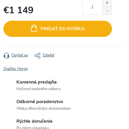
€1 149
Jednotková
cena:
PRIDAŤ DO KOŠÍKA
Opýtať sa
Zdieľať
Značka:
Heron
Kamenná predajňa
Možnosť osobného odberu
Odborné poradenstvo
Vďaka dlhoročným skúsenostiam
Rýchle doručenie
Po celom slovensku