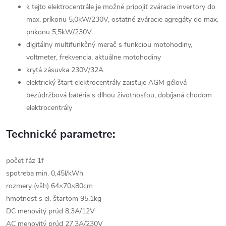
k tejto elektrocentrále je možné pripojiť zváracie invertory do
max. príkonu 5,0kW/230V, ostatné zváracie agregáty do max.
príkonu 5,5kW/230V
digitálny multifunkčný merač s funkciou motohodiny,
voltmeter, frekvencia, aktuálne motohodiny
krytá zásuvka 230V/32A
elektrický štart elektrocentrály zaisťuje AGM gélová
bezúdržbová batéria s dlhou životnosťou, dobíjaná chodom
elektrocentrály
Technické parametre:
počet fáz
1f
spotreba
min. 0,45l/kWh
rozmery (všh)
64×70×80cm
hmotnosť s el. štartom
95,1kg
DC menovitý prúd
8,3A/12V
AC menovitý prúd
27,3A/230V