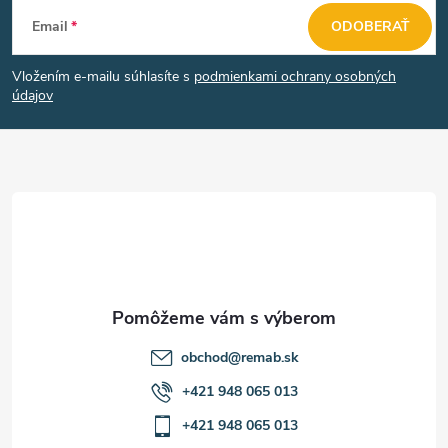
Z
Email
ODOBERAŤ
á
Vložením e-mailu súhlasíte s
podmienkami ochrany osobných
p
údajov
ä
t
i
e
obchod
@
remab.sk
+421 948 065 013
+421 948 065 013