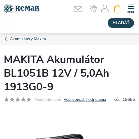
Prejsť
NÁKUPN
KOŠÍK
na
obsah
HĽADAŤ
Akumulátory Makita
MAKITA Akumulátor
BL1051B 12V / 5,0Ah
1913G0-9
Neohodnotené
Podrobnosti hodnotenia
Kód:
19685