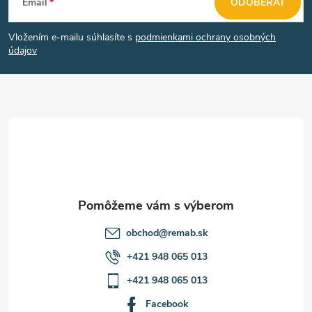
Email
ODOBERAŤ
á
Vložením e-mailu súhlasíte s
podmienkami ochrany osobných
p
údajov
ä
t
i
e
obchod
@
remab.sk
+421 948 065 013
+421 948 065 013
Facebook