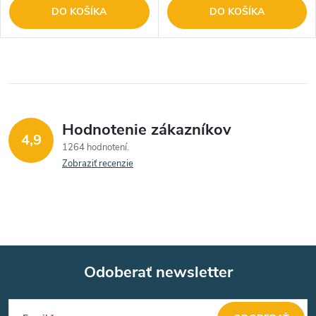
DO KOŠÍKA
DO KOŠÍKA
Hodnotenie zákazníkov
4,9
1264 hodnotení
Zobraziť recenzie
Odoberať newsletter
Z