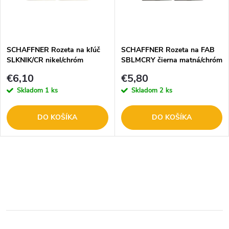
n
i
i
s
e
SCHAFFNER Rozeta na kľúč
SCHAFFNER Rozeta na FAB
SLKNIK/CR nikel/chróm
SBLMCRY čierna matná/chróm
p
DOPREDAJ
DOPREDAJ
p
€6,10
€5,80
r
Skladom
1 ks
Skladom
2 ks
r
o
DO KOŠÍKA
DO KOŠÍKA
o
d
d
O
u
u
v
k
l
k
t
á