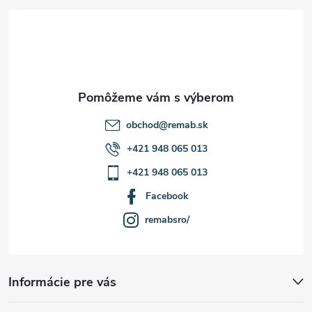
t
ý
p
i
i
e
s
u
obchod
@
remab.sk
+421 948 065 013
+421 948 065 013
Facebook
remabsro/
Informácie pre vás