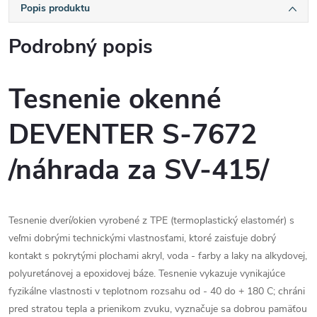
Popis produktu
Podrobný popis
Tesnenie okenné
DEVENTER S-7672
/náhrada za SV-415/
Tesnenie dverí/okien vyrobené z TPE (termoplastický elastomér) s
veľmi dobrými technickými vlastnosťami, ktoré zaisťuje dobrý
kontakt s pokrytými plochami akryl, voda - farby a laky na alkydovej,
polyuretánovej a epoxidovej báze. Tesnenie vykazuje vynikajúce
fyzikálne vlastnosti v teplotnom rozsahu od - 40 do + 180 C; chráni
pred stratou tepla a prienikom zvuku, vyznačuje sa dobrou pamäťou