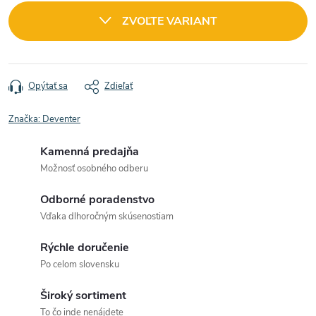
cena:
ZVOĽTE VARIANT
Opýtať sa
Zdieľať
Značka:
Deventer
Kamenná predajňa
Možnosť osobného odberu
Odborné poradenstvo
Vďaka dlhoročným skúsenostiam
Rýchle doručenie
Po celom slovensku
Široký sortiment
To čo inde nenájdete