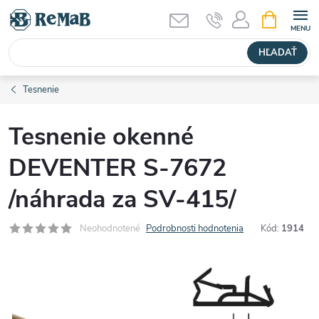
Prejsť
NÁKUPN
KOŠÍK
na
obsah
HĽADAŤ
Tesnenie
Tesnenie okenné
DEVENTER S-7672
/náhrada za SV-415/
Neohodnotené
Podrobnosti hodnotenia
Kód:
1914