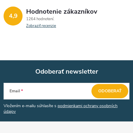
Hodnotenie zákazníkov
4,9
1264 hodnotení
Zobraziť recenzie
Odoberať newsletter
Z
Email
ODOBERAŤ
á
Vložením e-mailu súhlasíte s
podmienkami ochrany osobných
p
údajov
ä