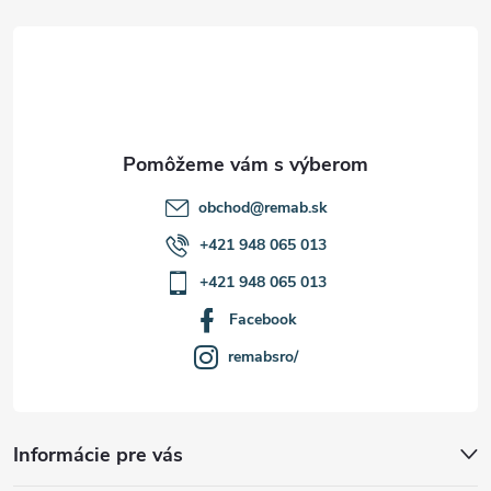
t
i
e
obchod
@
remab.sk
+421 948 065 013
+421 948 065 013
Facebook
remabsro/
Informácie pre vás