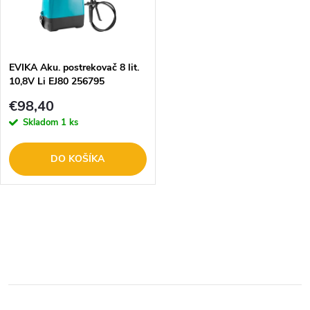
n
i
i
s
e
EVIKA Aku. postrekovač 8 lit.
10,8V Li EJ80 256795
p
p
€98,40
r
Skladom
1 ks
r
o
DO KOŠÍKA
o
d
d
O
u
u
v
k
l
k
t
á