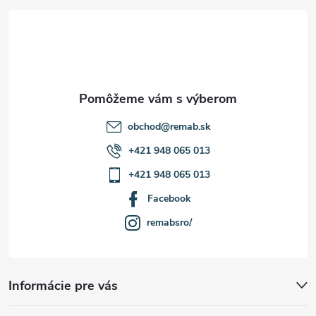
t
ý
p
i
i
e
s
u
obchod
@
remab.sk
+421 948 065 013
+421 948 065 013
Facebook
remabsro/
Informácie pre vás