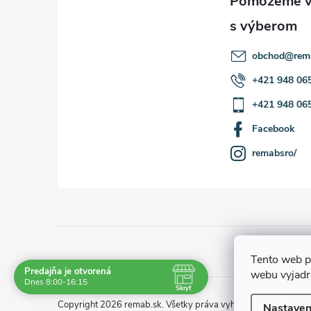
obchod
@
rem
+421 948 06
+421 948 06
Facebook
remabsro/
Tento web p
Predajňa je otvorená
webu vyjadru
Navštívte nás osobne
Dnes 8:00-16:15
Skryť
Čas
Pauza
Copyright 2026
remab.sk
. Všetky práva vyhradené.
Nastaven