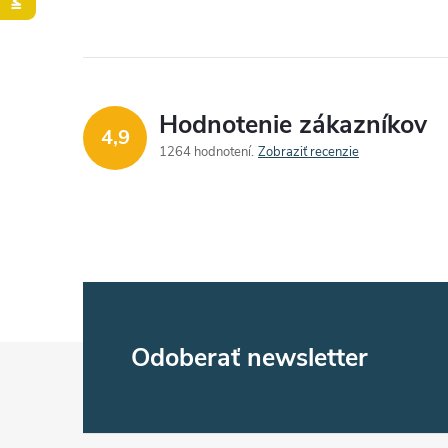
Hodnotenie zákazníkov
4,9
1264 hodnotení
Zobraziť recenzie
Z
Odoberať newsletter
á