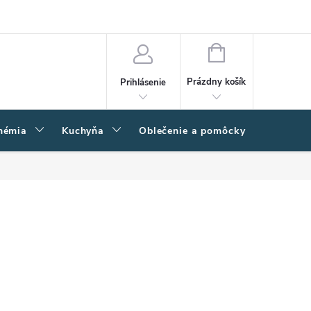
amačný poriadok
Napíšte nám
Moja objednávka
NÁKUPNÝ
KOŠÍK
Prázdny košík
Prihlásenie
hémia
Kuchyňa
Oblečenie a pomôcky
Kľučk