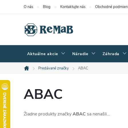
Prejsť
O nás
Blog
Kontaktujte nás
Obchodné podmien
na
obsah
Aktuálne akcie
Náradie
Záhrada
Predávané značky
ABAC
Domov
ABAC
Žiadne produkty značky
ABAC
sa nenašli...