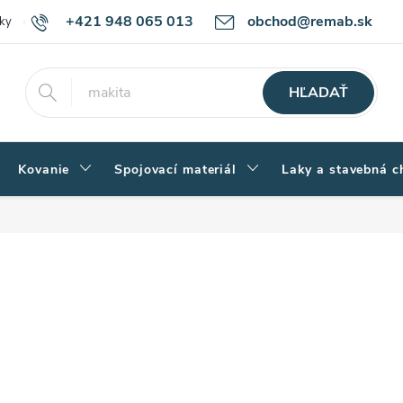
+421 948 065 013
obchod@remab.sk
ky
Podmienky ochrany osobných údajov
Ako nakupovať
Rekl
HĽADAŤ
Kovanie
Spojovací materiál
Laky a stavebná c