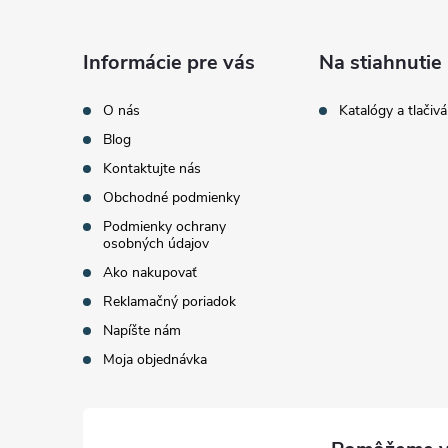
p
ä
Informácie pre vás
Na stiahnutie
t
O nás
Katalógy a tlačivá
Blog
i
Kontaktujte nás
Obchodné podmienky
e
Podmienky ochrany
osobných údajov
Ako nakupovať
Reklamačný poriadok
Napíšte nám
Moja objednávka