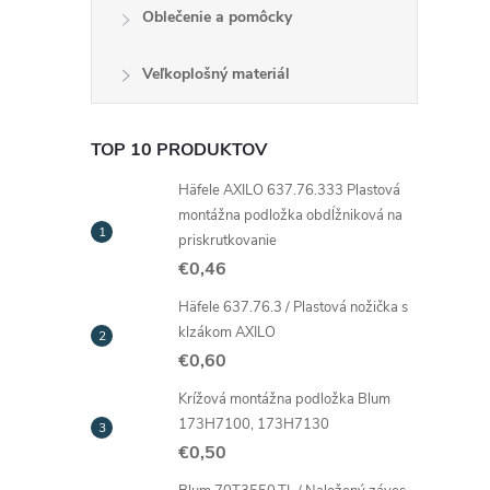
Oblečenie a pomôcky
i
Veľkoplošný materiál
TOP 10 PRODUKTOV
r
Häfele AXILO 637.76.333 Plastová
montážna podložka obdĺžniková na
priskrutkovanie
€0,46
Häfele 637.76.3 / Plastová nožička s
klzákom AXILO
€0,60
Krížová montážna podložka Blum
173H7100, 173H7130
€0,50
i