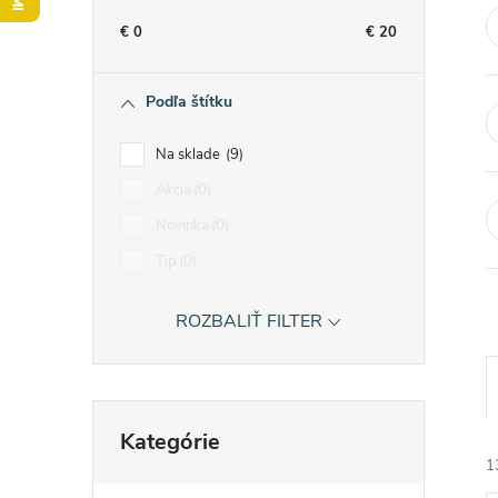
n
€
0
€
20
ý
Podľa štítku
p
Na sklade
9
a
Akcia
0
Novinka
0
n
Tip
0
e
ROZBALIŤ FILTER
l
Preskočiť
Kategórie
kategórie
1