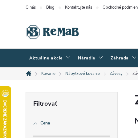
Prejsť
O nás
Blog
Kontaktujte nás
Obchodné podmien
na
obsah
Aktuálne akcie
Náradie
Záhrada
Kovanie
Nábytkové kovanie
Závesy
Zá
Domov
B
o
Cena
č