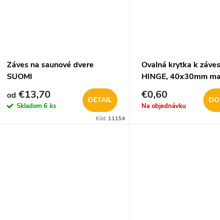
Záves na saunové dvere
Ovalná krytka k záve
SUOMI
HINGE, 40x30mm ma
chróm 2575-20
€13,70
€0,60
od
DETAIL
DO
Skladom
6 ks
Na objednávku
Kód:
11154