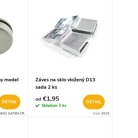
ny model
Záves na sklo vložený D13
sada 2 ks
€1,95
od
DETAIL
DETAIL
Skladom
3 ks
0842 SATEN CR.
Kód:
2025