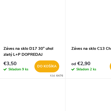
u
k
k
t
t
o
o
v
Záves na sklo D17 30° uhol
Záves na sklo C13 C
v
zlatý L+P DOPREDAJ
€3,50
€2,90
od
DO KOŠÍKA
Skladom
9 ks
Skladom
2 ks
Kód:
6476