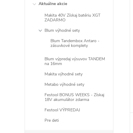
Aktuálne akcie
Makita 40V Získaj batériu XGT
ZADARMO
Blum výhodné sety
i
Blum Tandembox Antaro -
i
zásuvkové komplety
Blum výpredaj výsuvov TANDEM
na 16mm
Makita výhodné sety
Metabo výhodné sety
Festool BONUS WEEKS - Získaj
18V akumulátor zdarma
Festool VÝPREDAJ
Pre deti