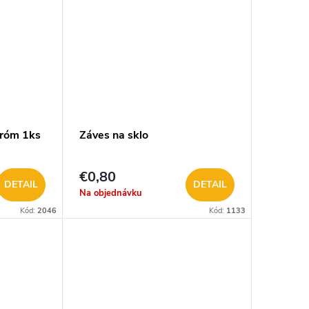
hróm 1ks
Záves na sklo
€0,80
DETAIL
DETAIL
Na objednávku
Kód:
2046
Kód:
1133