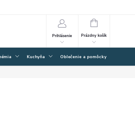
amačný poriadok
Napíšte nám
Moja objednávka
NÁKUPNÝ
KOŠÍK
Prázdny košík
Prihlásenie
hémia
Kuchyňa
Oblečenie a pomôcky
Kľučk