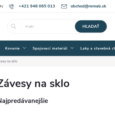
+421 948 065 013
obchod@remab.sk
ky
Podmienky ochrany osobných údajov
Ako nakupovať
Rekl
HĽADAŤ
Kovanie
Spojovací materiál
Laky a stavebná c
vesy na sklo
Závesy na sklo
Najpredávanejšie