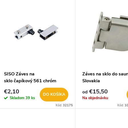
V
e
ý
n
p
e
s
p
p
SISO Záves na
Záves na sklo do sau
r
sklo čapíkový 561 chróm
Slovakia
r
€2,10
€15,50
od
o
DO KOŠÍKA
Skladom
39 ks
Na objednávku
o
Kód:
32175
Kód:
1
d
d
u