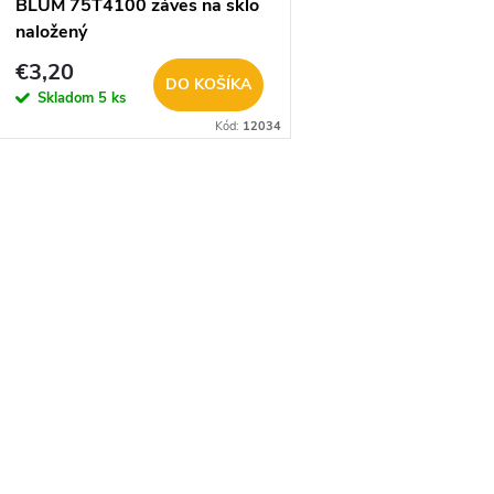
BLUM 75T4100 záves na sklo
naložený
€3,20
DO KOŠÍKA
Skladom
5 ks
Kód:
12034
O
v
á
d
a
c