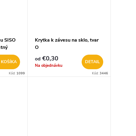
su SISO
Krytka k závesu na sklo, tvar
tný
O
€0,30
od
 KOŠÍKA
DETAIL
Na objednávku
Kód:
1099
Kód:
3446