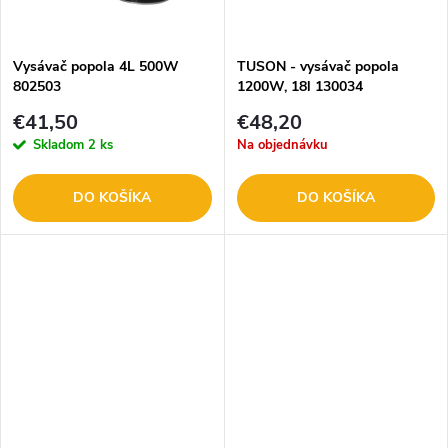
t
t
o
o
Vysávač popola 4L 500W
TUSON - vysávač popola
802503
1200W, 18l 130034
v
v
€41,50
€48,20
Skladom
2 ks
Na objednávku
DO KOŠÍKA
DO KOŠÍKA