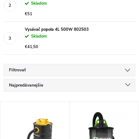
Skladom
€51
Vysávač popola 4L 500W 802503
Skladom
€41,50
Filtrovať
R
Najpredávanejšie
a
Najlacnejšie
V
Najdrahšie
d
ý
Abecedne
e