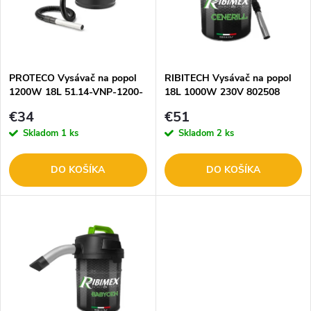
p
n
i
i
s
e
PROTECO Vysávač na popol
RIBITECH Vysávač na popol
1200W 18L 51.14-VNP-1200-
18L 1000W 230V 802508
p
18
p
€34
€51
r
Skladom
1 ks
Skladom
2 ks
r
o
DO KOŠÍKA
DO KOŠÍKA
o
d
d
u
u
k
k