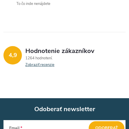
To čo inde nenájdete
i
e
p
r
Hodnotenie zákazníkov
v
4,9
1264 hodnotení
k
Zobraziť recenzie
y
v
ý
Odoberať newsletter
p
Z
i
Email
ODOBERAŤ