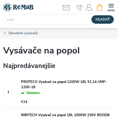
Prejsť
NÁKUPN
KOŠÍK
na
obsah
HĽADAŤ
Stavebné vysávače
Vysávače na popol
Najpredávanejšie
PROTECO Vysávač na popol 1200W 18L 51.14-VNP-
1200-18
Skladom
€34
RIBITECH Vysávač na popol 18L 1000W 230V 802508