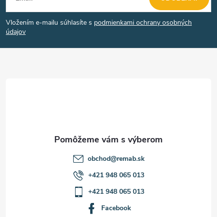
á
s
Vložením e-mailu súhlasíte s
podmienkami ochrany osobných
u
p
údajov
ä
t
i
e
obchod
@
remab.sk
+421 948 065 013
+421 948 065 013
Facebook