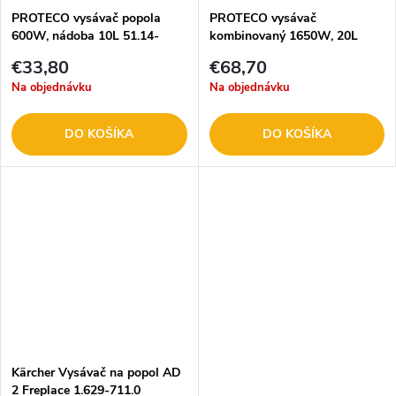
PROTECO vysávač popola
PROTECO vysávač
600W, nádoba 10L 51.14-
kombinovaný 1650W, 20L
VNP-0600-10
51.14-VK-1650-20
€33,80
€68,70
Na objednávku
Na objednávku
DO KOŠÍKA
DO KOŠÍKA
Kärcher Vysávač na popol AD
2 Freplace 1.629-711.0