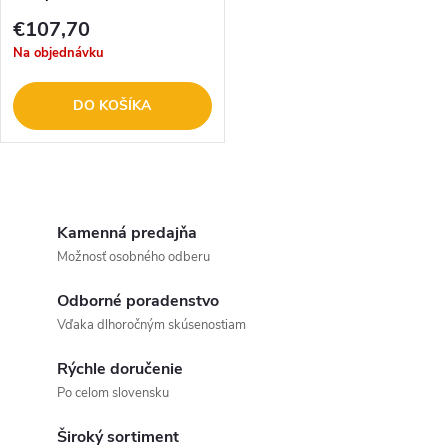
€107,70
Na objednávku
DO KOŠÍKA
O
v
Kamenná predajňa
Možnosť osobného odberu
l
Odborné poradenstvo
á
Vďaka dlhoročným skúsenostiam
d
Rýchle doručenie
a
Po celom slovensku
c
Široký sortiment