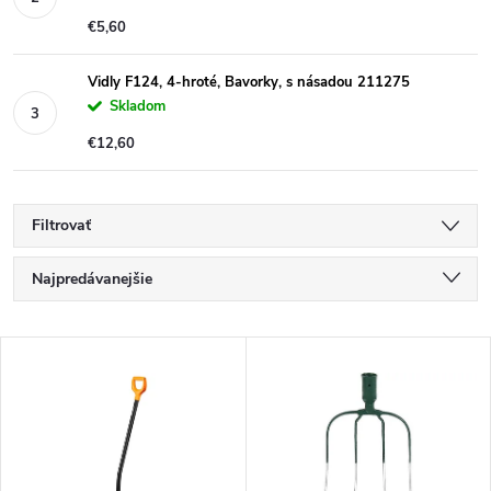
€5,60
Vidly F124, 4-hroté, Bavorky, s násadou 211275
Skladom
€12,60
Filtrovať
R
Najpredávanejšie
a
Najlacnejšie
V
Najdrahšie
d
ý
Abecedne
e
p