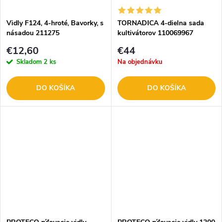
t
o
o
Vidly F124, 4-hroté, Bavorky, s
TORNADICA 4-dielna sada
násadou 211275
kultivátorov 110069967
v
v
€12,60
€44
Skladom
2 ks
Na objednávku
DO KOŠÍKA
DO KOŠÍKA