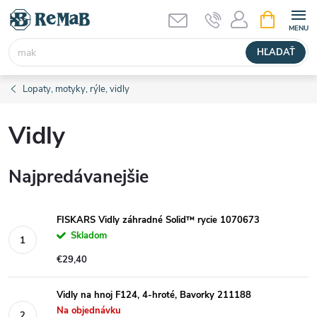
Prejsť
NÁKUPN
KOŠÍK
na
obsah
HĽADAŤ
Lopaty, motyky, rýle, vidly
Vidly
Najpredávanejšie
FISKARS Vidly záhradné Solid™ rycie 1070673
Skladom
€29,40
Vidly na hnoj F124, 4-hroté, Bavorky 211188
Na objednávku