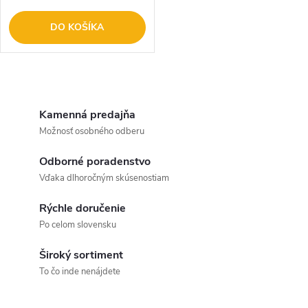
DO KOŠÍKA
O
v
Kamenná predajňa
Možnosť osobného odberu
l
Odborné poradenstvo
á
Vďaka dlhoročným skúsenostiam
d
Rýchle doručenie
a
Po celom slovensku
c
Široký sortiment
To čo inde nenájdete
i