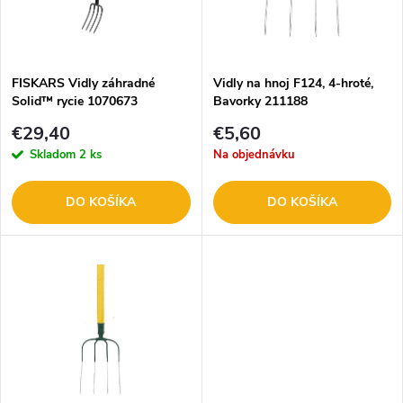
n
i
i
s
e
FISKARS Vidly záhradné
Vidly na hnoj F124, 4-hroté,
Solid™ rycie 1070673
Bavorky 211188
p
p
€29,40
€5,60
r
Skladom
2 ks
Na objednávku
r
o
DO KOŠÍKA
DO KOŠÍKA
o
d
d
u
u
k
k
t