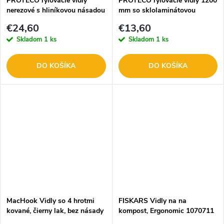
PROTECO rýľovacie vidly
PROTECO rýľovacie vidly 1200
nerezové s hliníkovou násadou
mm so sklolaminátovou
10.85-0300-N
násadou 1085.0300
€24,60
€13,60
Skladom
1 ks
Skladom
1 ks
DO KOŠÍKA
DO KOŠÍKA
MacHook Vidly so 4 hrotmi
FISKARS Vidly na na
kované, čierny lak, bez násady
kompost, Ergonomic 1070711
D5060