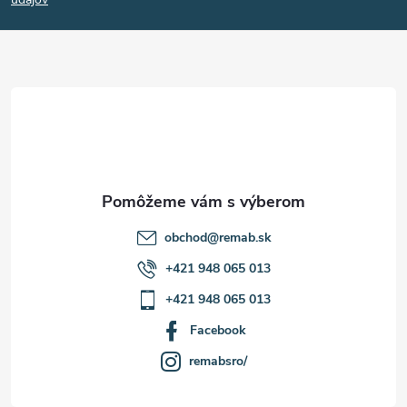
p
ä
t
i
e
obchod
@
remab.sk
+421 948 065 013
+421 948 065 013
Facebook
remabsro/