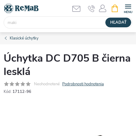
Prejsť
NÁKUPN
KOŠÍK
na
obsah
HĽADAŤ
Klasické úchytky
Úchytka DC D705 B čierna
lesklá
Neohodnotené
Podrobnosti hodnotenia
Kód:
17112-96