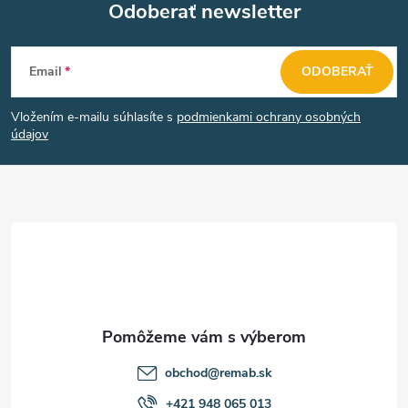
Odoberať newsletter
Z
Email
ODOBERAŤ
á
Vložením e-mailu súhlasíte s
podmienkami ochrany osobných
p
údajov
ä
t
i
e
obchod
@
remab.sk
+421 948 065 013