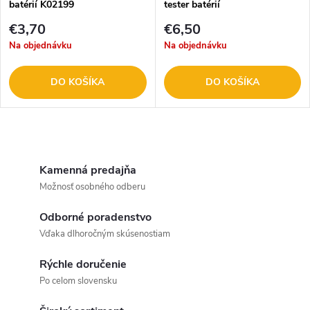
e
batérií K02199
tester batérií
p
p
€3,70
€6,50
r
Na objednávku
Na objednávku
r
o
DO KOŠÍKA
DO KOŠÍKA
o
d
d
O
u
u
v
Kamenná predajňa
k
Možnosť osobného odberu
l
k
t
Odborné poradenstvo
á
t
Vďaka dlhoročným skúsenostiam
o
d
Rýchle doručenie
o
a
Po celom slovensku
v