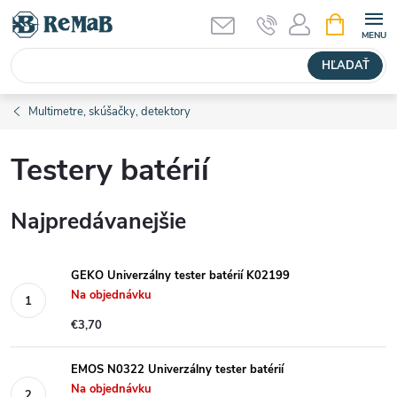
Prejsť
NÁKUPN
KOŠÍK
na
obsah
HĽADAŤ
Multimetre, skúšačky, detektory
Testery batérií
Najpredávanejšie
GEKO Univerzálny tester batérií K02199
Na objednávku
€3,70
EMOS N0322 Univerzálny tester batérií
Na objednávku