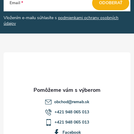
Email
ODOBERAŤ
á
s
Vložením e-mailu súhlasíte s
podmienkami ochrany osobných
u
p
údajov
ä
t
i
e
obchod
@
remab.sk
+421 948 065 013
+421 948 065 013
Facebook