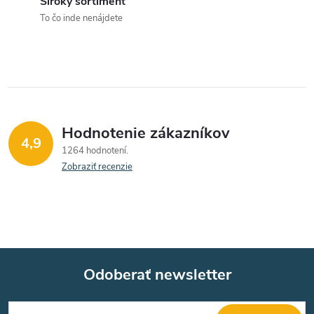
v
c
Široký sortiment
To čo inde nenájdete
i
e
p
r
Hodnotenie zákazníkov
v
4,9
1264 hodnotení
k
Zobraziť recenzie
y
v
ý
Odoberať newsletter
p
Z
i