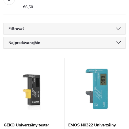
€6,50
Filtrovať
R
Najpredávanejšie
a
Najlacnejšie
V
Najdrahšie
d
ý
Abecedne
e
p
n
i
i
s
GEKO Univerzálny tester
EMOS N0322 Univerzálny