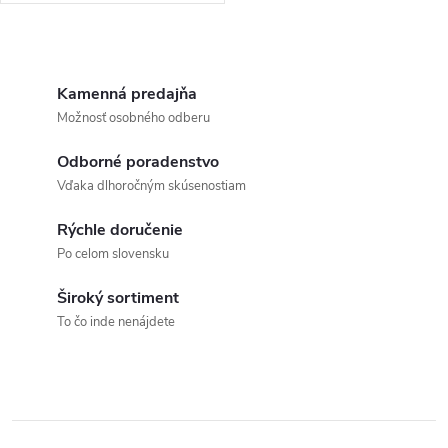
O
v
Kamenná predajňa
Možnosť osobného odberu
l
Odborné poradenstvo
á
Vďaka dlhoročným skúsenostiam
d
Rýchle doručenie
a
Po celom slovensku
c
Široký sortiment
To čo inde nenájdete
i
e
p