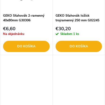
t
t
o
o
GEKO Sťahovák 2-ramenný
GEKO Sťahovák ložísk
40x80mm G30306
trojramenný 250 mm G02245
v
v
€6,60
€30,20
Na objednávku
Skladom
1 ks
DO KOŠÍKA
DO KOŠÍKA