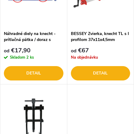
p
n
i
i
s
e
Náhradné diely na knecht -
BESSEY Zvierka, knecht TL s I
prítlačná pätka / doraz s
profilom 37x11x4,5mm
p
kolíkom
p
€17,90
€67
od
od
r
Skladom
2 ks
Na objednávku
r
o
DETAIL
DETAIL
o
d
d
u
u
k
k