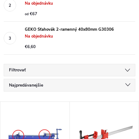
Na objednávku
€67
od
GEKO Sťahovák 2-ramenný 40x80mm G30306
Na objednávku
€6,60
Filtrovať
R
Najpredávanejšie
a
Najlacnejšie
V
Najdrahšie
d
ý
Abecedne
e