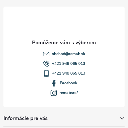
t
i
e
obchod
@
remab.sk
+421 948 065 013
+421 948 065 013
Facebook
remabsro/
Informácie pre vás