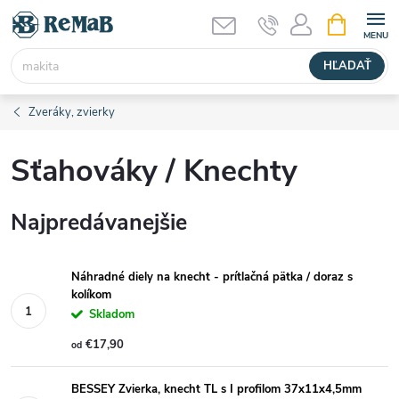
Prejsť
NÁKUPN
KOŠÍK
na
obsah
HĽADAŤ
Zveráky, zvierky
Sťahováky / Knechty
Najpredávanejšie
Náhradné diely na knecht - prítlačná pätka / doraz s
kolíkom
Skladom
€17,90
od
BESSEY Zvierka, knecht TL s I profilom 37x11x4,5mm