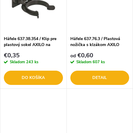
k
k
t
t
o
o
Häfele 637.38.354 / Klip pre
Häfele 637.76.3 / Plastová
plastový sokel AXILO na
nožička s klzákom AXILO
v
uchytenie do drážky
v
€0,35
€0,60
od
Skladom
243 ks
Skladom
607 ks
DO KOŠÍKA
DETAIL