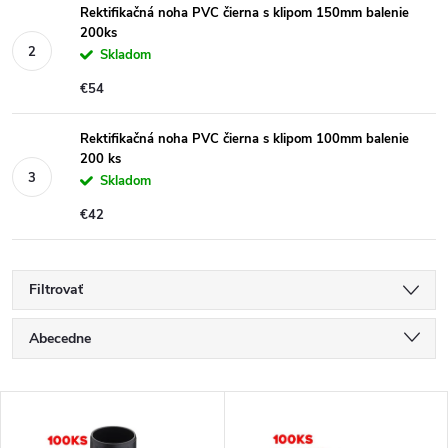
Rektifikačná noha PVC čierna s klipom 150mm balenie
200ks
Skladom
€54
Rektifikačná noha PVC čierna s klipom 100mm balenie
200 ks
Skladom
€42
Filtrovať
R
Abecedne
a
Najpredávanejšie
V
Najlacnejšie
d