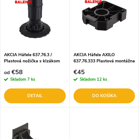
ý
Najdrahšie
e
p
n
i
i
s
e
AKCIA Häfele 637.76.3 /
AKCIA Häfele AXILO
Plastová nožička s klzákom
637.76.333 Plastová montážna
p
AXILO - BALENIE 100ks!
podložka obdĺžniková -
p
€58
€45
od
BALENIE 100ks!
r
Skladom
7 ks
Skladom
12 ks
r
o
DETAIL
DO KOŠÍKA
o
d
d
u
u