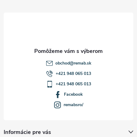
ä
t
i
e
obchod
@
remab.sk
+421 948 065 013
+421 948 065 013
Facebook
remabsro/
Informácie pre vás