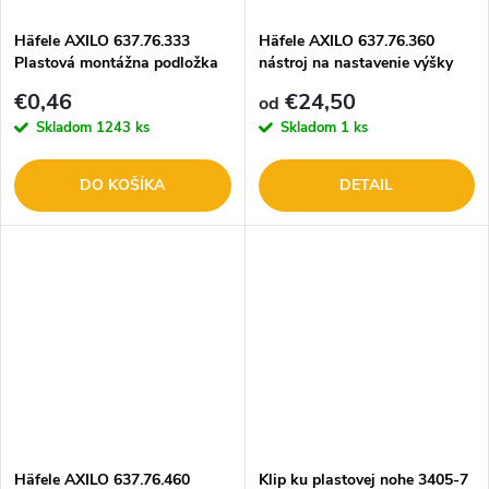
Häfele AXILO 637.76.333
Häfele AXILO 637.76.360
Plastová montážna podložka
nástroj na nastavenie výšky
obdĺžniková na
€0,46
€24,50
od
priskrutkovanie
Skladom
1243 ks
Skladom
1 ks
DO KOŠÍKA
DETAIL
Häfele AXILO 637.76.460
Klip ku plastovej nohe 3405-7