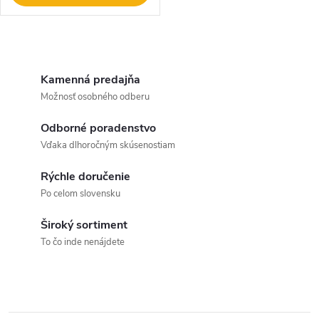
O
v
Kamenná predajňa
Možnosť osobného odberu
l
Odborné poradenstvo
á
Vďaka dlhoročným skúsenostiam
d
Rýchle doručenie
a
Po celom slovensku
c
Široký sortiment
To čo inde nenájdete
i
e
p