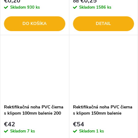
€0,20
€0,25
od
Skladom
930 ks
Skladom
1586 ks
DO KOŠÍKA
DETAIL
Rektifikačná noha PVC čierna
Rektifikačná noha PVC čierna
s klipom 100mm balenie 200
s klipom 150mm balenie
ks
200ks
€42
€54
Skladom
7 ks
Skladom
1 ks