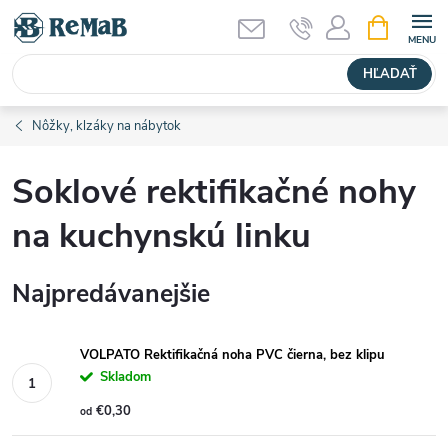
Prejsť
NÁKUPN
KOŠÍK
na
obsah
HĽADAŤ
Nôžky, klzáky na nábytok
Soklové rektifikačné nohy
na kuchynskú linku
Najpredávanejšie
VOLPATO Rektifikačná noha PVC čierna, bez klipu
Skladom
€0,30
od