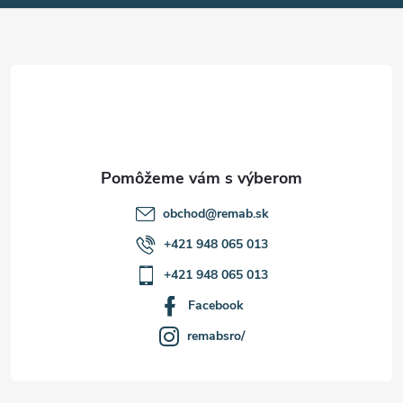
ä
t
i
e
obchod
@
remab.sk
+421 948 065 013
+421 948 065 013
Facebook
remabsro/