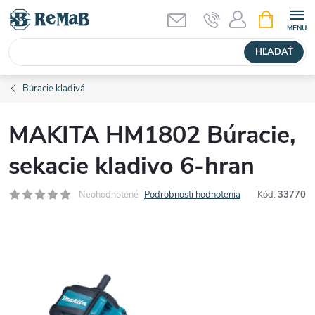
Prejsť
NÁKUPN
KOŠÍK
na
obsah
HĽADAŤ
Búracie kladivá
MAKITA HM1802 Búracie,
sekacie kladivo 6-hran
Neohodnotené
Podrobnosti hodnotenia
Kód:
33770