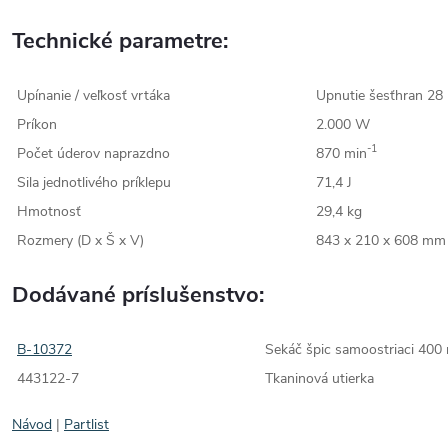
Technické parametre:
Upínanie / veľkosť vrtáka
Upnutie šesťhran 2
Príkon
2.000 W
-1
Počet úderov naprazdno
870 min
Sila jednotlivého príklepu
71,4 J
Hmotnosť
29,4 kg
Rozmery (D x Š x V)
843 x 210 x 608 mm
Dodávané príslušenstvo:
B-10372
Sekáč špic samoostriaci 40
443122-7
Tkaninová utierka
Návod
|
Partlist