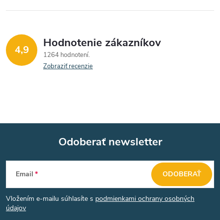
Hodnotenie zákazníkov
4,9
1264 hodnotení
Zobraziť recenzie
Odoberať newsletter
Z
Email
ODOBERAŤ
á
Vložením e-mailu súhlasíte s
podmienkami ochrany osobných
p
údajov