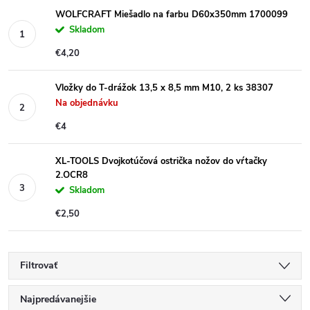
WOLFCRAFT Miešadlo na farbu D60x350mm 1700099
Skladom
€4,20
Vložky do T-drážok 13,5 x 8,5 mm M10, 2 ks 38307
Na objednávku
€4
XL-TOOLS Dvojkotúčová ostrička nožov do vŕtačky
2.OCR8
Skladom
€2,50
Filtrovať
R
Najpredávanejšie