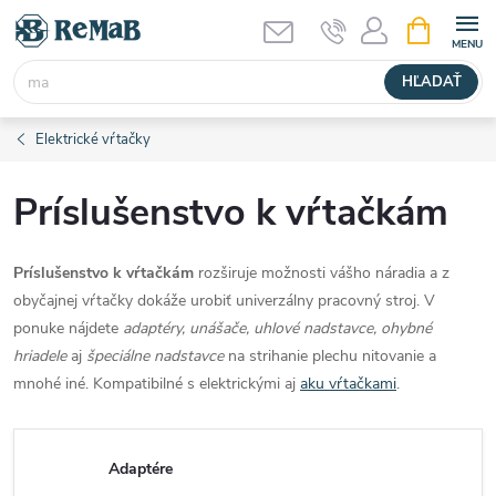
Prejsť
NÁKUPN
KOŠÍK
na
obsah
HĽADAŤ
Elektrické vŕtačky
Príslušenstvo k vŕtačkám
Príslušenstvo k vŕtačkám
rozširuje možnosti vášho náradia a z
obyčajnej vŕtačky dokáže urobiť univerzálny pracovný stroj. V
ponuke nájdete
adaptéry, unášače, uhlové nadstavce, ohybné
hriadele
aj
špeciálne nadstavce
na strihanie plechu nitovanie a
mnohé iné. Kompatibilné s elektrickými aj
aku vŕtačkami
.
Adaptére