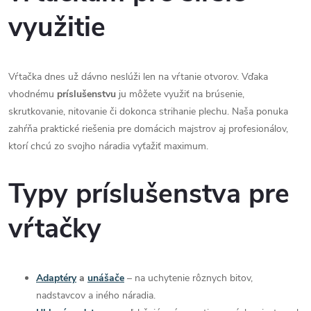
o
využitie
i
v
a
e
n
p
Vŕtačka dnes už dávno neslúži len na vŕtanie otvorov. Vďaka
i
vhodnému
príslušenstvu
ju môžete využiť na brúsenie,
e
r
skrutkovanie, nitovanie či dokonca strihanie plechu. Naša ponuka
zahŕňa praktické riešenia pre domácich majstrov aj profesionálov,
v
ktorí chcú zo svojho náradia vyťažiť maximum.
k
Typy príslušenstva pre
y
v
vŕtačky
ý
p
Adaptéry
a
unášače
– na uchytenie rôznych bitov,
nadstavcov a iného náradia.
i