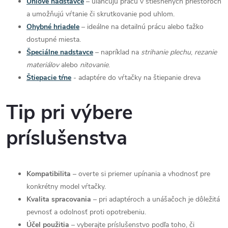
Uhlové nadstavce
– uľahčujú prácu v stiesnených priestoroch
s
a umožňujú vŕtanie či skrutkovanie pod uhlom.
Ohybné hriadele
– ideálne na detailnú prácu alebo ťažko
u
dostupné miesta.
Špeciálne nadstavce
– napríklad na
strihanie plechu
,
rezanie
materiálov
alebo
nitovanie
.
Štiepacie tŕne
- adaptére do vŕtačky na štiepanie dreva
Tip pri výbere
príslušenstva
Kompatibilita
– overte si priemer upínania a vhodnosť pre
konkrétny model vŕtačky.
Kvalita spracovania
– pri adaptéroch a unášačoch je dôležitá
pevnosť a odolnosť proti opotrebeniu.
Účel použitia
– vyberajte príslušenstvo podľa toho, či