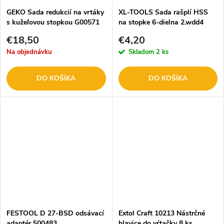
GEKO Sada redukcií na vrtáky
XL-TOOLS Sada rašplí HSS
s kužeľovou stopkou G00571
na stopke 6-dielna 2.wdd4
€18,50
€4,20
Na objednávku
Skladom
2 ks
DO KOŠÍKA
DO KOŠÍKA
FESTOOL D 27-BSD odsávací
Extol Craft 10213 Nástrčné
adaptér 500483
hlavice do vŕtačky 8 ks