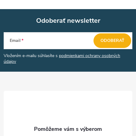
Odoberať newsletter
Z
Email
ODOBERAŤ
á
Vložením e-mailu súhlasíte s
podmienkami ochrany osobných
p
údajov
ä
t
i
e