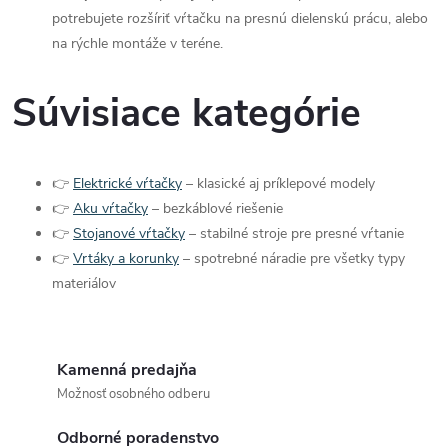
potrebujete rozšíriť vŕtačku na presnú dielenskú prácu, alebo
na rýchle montáže v teréne.
Súvisiace kategórie
👉
Elektrické vŕtačky
– klasické aj príklepové modely
👉
Aku vŕtačky
– bezkáblové riešenie
👉
Stojanové vŕtačky
– stabilné stroje pre presné vŕtanie
👉
Vrtáky a korunky
– spotrebné náradie pre všetky typy
materiálov
Kamenná predajňa
Možnosť osobného odberu
Odborné poradenstvo