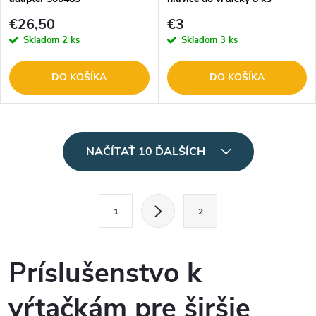
€26,50
€3
Skladom
2 ks
Skladom
3 ks
DO KOŠÍKA
DO KOŠÍKA
O
NAČÍTAŤ 10 ĎALŠÍCH
v
l
S
1
2
t
á
r
d
á
Príslušenstvo k
a
n
vŕtačkám pre širšie
k
c