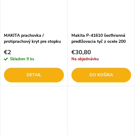
MAKITA prachovka /
Makita P-41610 šesťhranná
protiprachový kryt pre stopku
predlžovacia tyč z ocele 200
vrtáka
mm
€2
€30,80
Skladom
9 ks
Na objednávku
DETAIL
DO KOŠÍKA