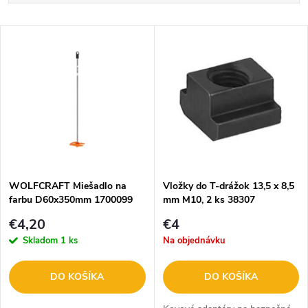
a
Najlacnejšie
V
Najdrahšie
d
ý
Abecedne
e
p
n
i
i
s
e
WOLFCRAFT Miešadlo na
Vložky do T-drážok 13,5 x 8,5
farbu D60x350mm 1700099
mm M10, 2 ks 38307
p
p
€4,20
€4
r
Skladom
1 ks
Na objednávku
r
o
DO KOŠÍKA
DO KOŠÍKA
o