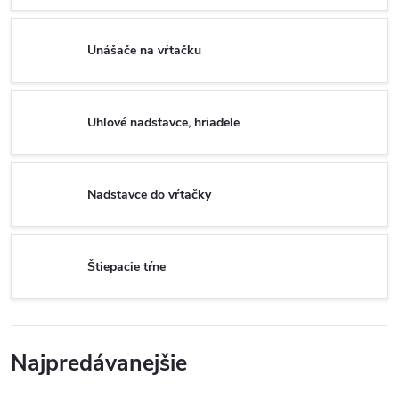
Unášače na vŕtačku
Uhlové nadstavce, hriadele
Nadstavce do vŕtačky
Štiepacie tŕne
Najpredávanejšie