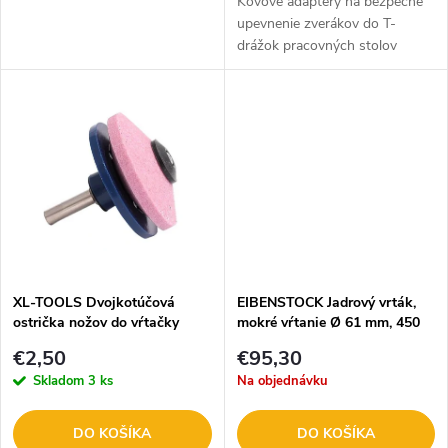
d
Kovové adaptéry na bezpečné
d
upevnenie zverákov do T-
drážok pracovných stolov
u
stolových vŕtačiek. V balení 2
u
ks, vrátane fixačných skrutiek.
k
Vhodné ku stolovým vŕtačkám:
k
55200 /...
t
t
o
o
v
v
XL-TOOLS Dvojkotúčová
EIBENSTOCK Jadrový vrták,
ostrička nožov do vŕtačky
mokré vŕtanie Ø 61 mm, 450
2.OCR8
mm 36306100
€2,50
€95,30
Skladom
3 ks
Na objednávku
DO KOŠÍKA
DO KOŠÍKA