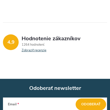
i
e
p
r
Hodnotenie zákazníkov
v
4,9
1264 hodnotení
k
Zobraziť recenzie
y
v
ý
Odoberať newsletter
p
Z
i
Email
ODOBERAŤ