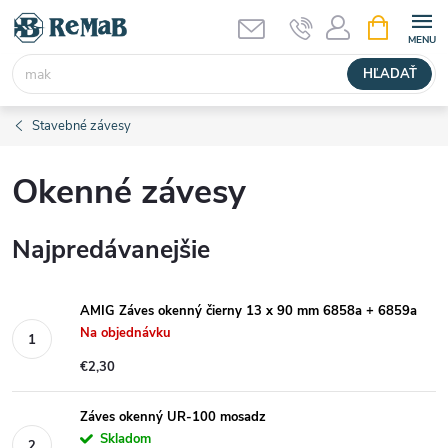
Prejsť
NÁKUPN
KOŠÍK
na
obsah
HĽADAŤ
Stavebné závesy
Okenné závesy
Najpredávanejšie
AMIG Záves okenný čierny 13 x 90 mm 6858a + 6859a
Na objednávku
€2,30
Záves okenný UR-100 mosadz
Skladom