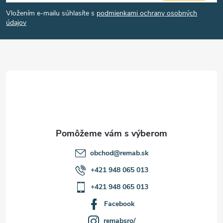
á
s
Vložením e-mailu súhlasíte s
podmienkami ochrany osobných
u
p
údajov
ä
t
i
e
obchod
@
remab.sk
+421 948 065 013
+421 948 065 013
Facebook
remabsro/