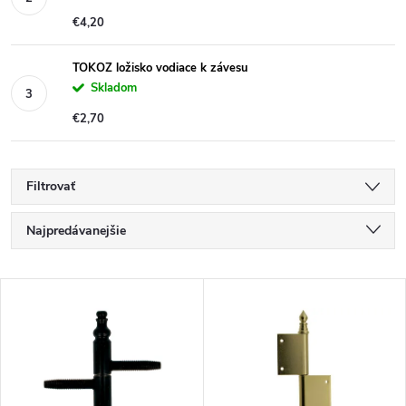
€4,20
TOKOZ ložisko vodiace k závesu
Skladom
€2,70
Filtrovať
R
Najpredávanejšie
a
Najlacnejšie
V
Najdrahšie
d
ý
Abecedne
e
p