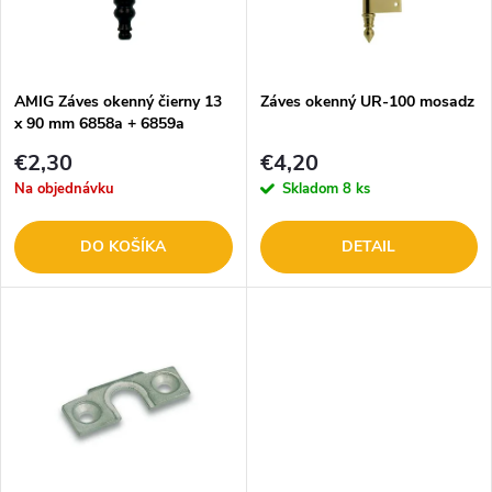
n
i
i
s
e
AMIG Záves okenný čierny 13
Záves okenný UR-100 mosadz
x 90 mm 6858a + 6859a
p
p
€2,30
€4,20
r
Na objednávku
Skladom
8 ks
r
o
DO KOŠÍKA
DETAIL
o
d
d
u
u
k
k
t