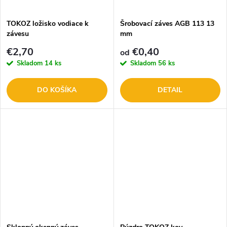
t
o
o
TOKOZ ložisko vodiace k
Šrobovací záves AGB 113 13
závesu
mm
v
v
€2,70
€0,40
od
Skladom
14 ks
Skladom
56 ks
DO KOŠÍKA
DETAIL