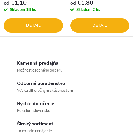
€1,10
€1,80
od
od
Skladom
18 ks
Skladom
2 ks
DETAIL
DETAIL
O
v
Kamenná predajňa
Možnosť osobného odberu
l
Odborné poradenstvo
á
Vďaka dlhoročným skúsenostiam
d
Rýchle doručenie
a
Po celom slovensku
c
Široký sortiment
To čo inde nenájdete