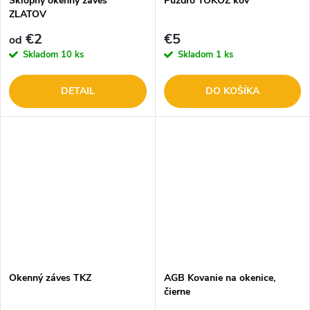
Sklopný okenný záves
Púzdro TOKOZ kov
ZLATOV
€2
€5
od
Skladom
10 ks
Skladom
1 ks
DETAIL
DO KOŠÍKA
Okenný záves TKZ
AGB Kovanie na okenice,
čierne