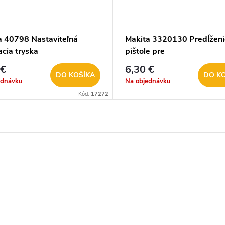
a 40798 Nastaviteľná
Makita 3320130 Predĺženi
acia tryska
pištole pre
HW111/HW102/HW112
 €
6,30 €
DO KOŠÍKA
DO K
ednávku
Na objednávku
Kód:
17272