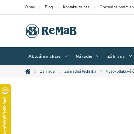
Prejsť
O nás
Blog
Kontaktujte nás
Obchodné podmien
na
obsah
Aktuálne akcie
Náradie
Záhrada
Záhrada
Záhradná technika
Vysokotlakové či
Domov