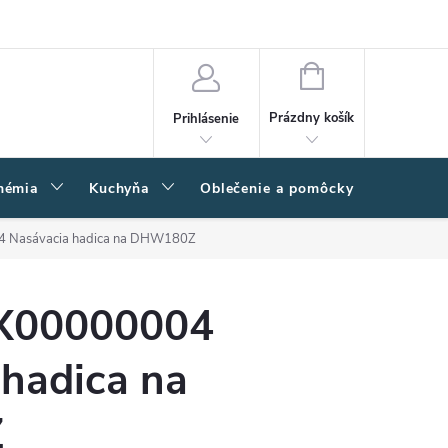
amačný poriadok
Napíšte nám
Moja objednávka
NÁKUPNÝ
KOŠÍK
Prázdny košík
Prihlásenie
hémia
Kuchyňa
Oblečenie a pomôcky
Kľučk
 Nasávacia hadica na DHW180Z
X00000004
 hadica na
Z