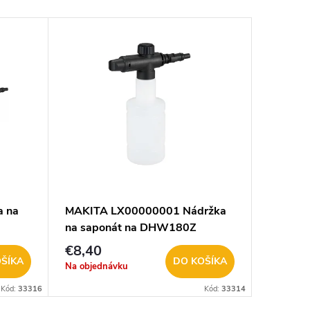
 na
MAKITA LX00000001 Nádržka
MAKITA
na saponát na DHW180Z
Multifuk
DHW18
€8,40
€15,3
ŠÍKA
DO KOŠÍKA
Na objednávku
Na objed
Kód:
33316
Kód:
33314