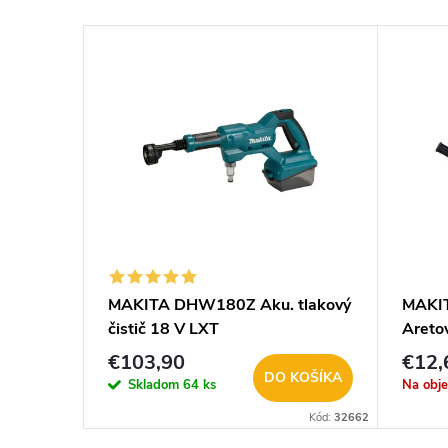
MAKITA DHW180Z Aku. tlakový
MAKI
na
čistič 18 V LXT
Areto
DHW
€103,90
€12,
KOŠÍKA
DO KOŠÍKA
Skladom
64 ks
Na obj
Kód:
33319
Kód:
32662