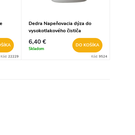
e
Dedra Napeňovacia dýza do
vysokotlakového čističa
DED882224
6,40 €
OŠÍKA
DO KOŠÍKA
Skladom
Kód:
22229
Kód:
9524