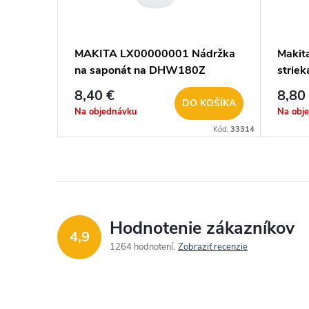
MAKITA LX00000001 Nádržka
Makit
na saponát na DHW180Z
striek
8,40 €
8,80
DO KOŠÍKA
Na objednávku
Na obj
Kód:
33314
Hodnotenie zákazníkov
4,9
1264 hodnotení
Zobraziť recenzie