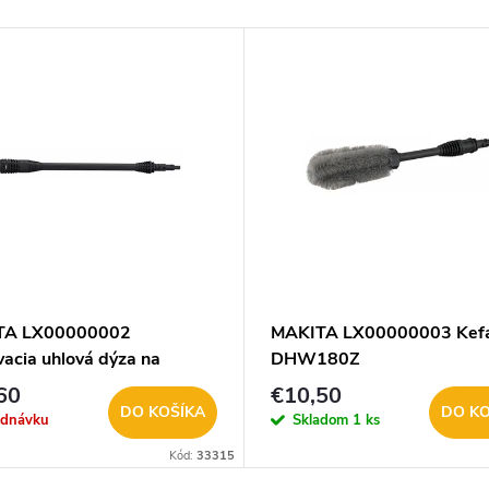
TA LX00000002
MAKITA LX00000003 Kefa
vacia uhlová dýza na
DHW180Z
180Z
60
€10,50
DO KOŠÍKA
DO KO
ednávku
Skladom
1 ks
Kód:
33315