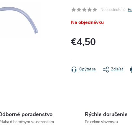
Neohodnotené
Po
Na objednávku
€4,50
Jednotková
cena:
Opýtať sa
Zdieľať
Odborné poradenstvo
Rýchle doručenie
Vďaka dlhoročným skúsenostiam
Po celom slovensku