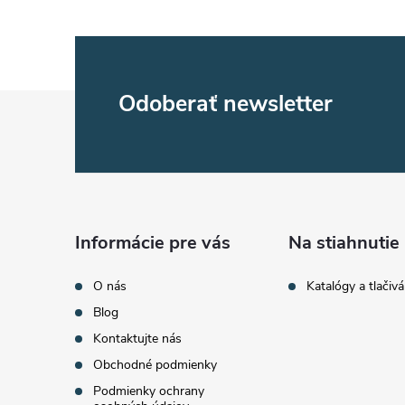
Z
Odoberať newsletter
á
p
ä
Informácie pre vás
Na stiahnutie
t
O nás
Katalógy a tlačivá
Blog
i
Kontaktujte nás
Obchodné podmienky
e
Podmienky ochrany