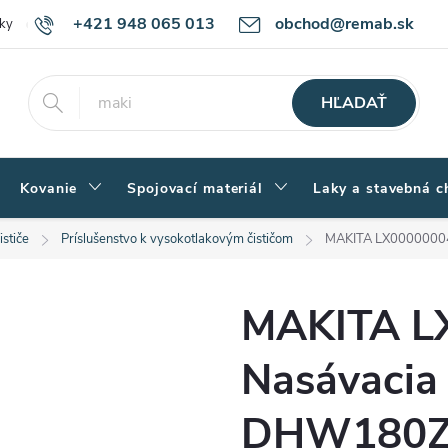
+421 948 065 013
obchod@remab.sk
ky
Podmienky ochrany osobných údajov
Ako nakupovať
Rekl
HĽADAŤ
Kovanie
Spojovací materiál
Laky a stavebná c
stiče
Príslušenstvo k vysokotlakovým čističom
MAKITA LX00000004
MAKITA L
Nasávacia
DHW180