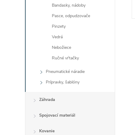
Bandasky, nádoby
Pasce, odpudzovače
Pinzety
Vedrá
Nebožiece
Ručné vŕtačky
l
Pneumatické náradie
Prípravky, šablóny
Záhrada
Spojovací materiál
i
Kovanie