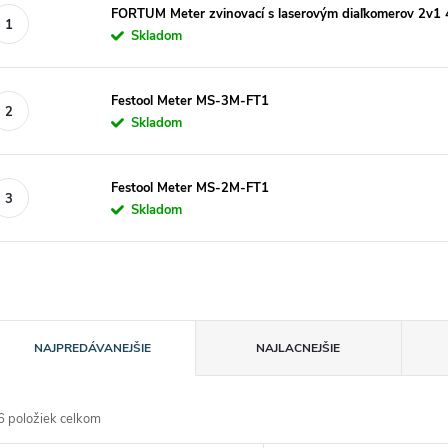
FORTUM Meter zvinovací s laserovým diaľkomerov 2v1
Skladom
Festool Meter MS-3M-FT1
Skladom
Festool Meter MS-2M-FT1
Skladom
R
NAJPREDÁVANEJŠIE
NAJLACNEJŠIE
a
6
položiek celkom
d