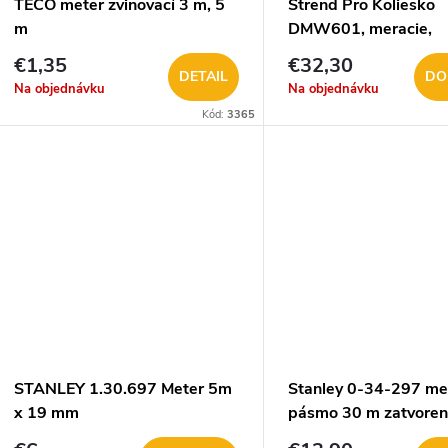
TECO meter zvinovací 3 m, 5
Strend Pro Koliesko
m
DMW601, meracie,
krokovacie 216553
€1,35
€32,30
DETAIL
DO
Na objednávku
Na objednávku
Kód:
3365
STANLEY 1.30.697 Meter 5m
Stanley 0-34-297 me
x 19 mm
pásmo 30 m zatvore