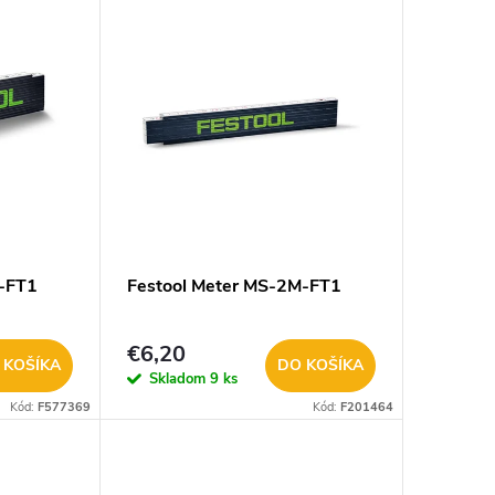
M-FT1
Festool Meter MS-2M-FT1
€6,20
 KOŠÍKA
DO KOŠÍKA
Skladom
9 ks
Kód:
F577369
Kód:
F201464