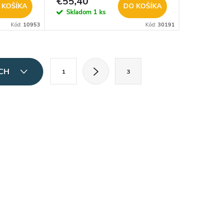
€55,40
 KOŠÍKA
DO KOŠÍKA
Skladom
1 ks
Kód:
10953
Kód:
30191
S
ÍCH
1
3
t
r
á
n
k
o
v
a
n