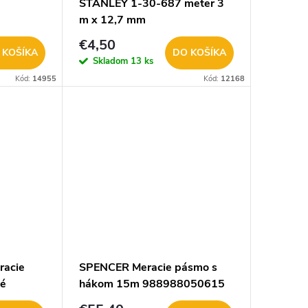
STANLEY 1-30-687 meter 3
m x 12,7 mm
€4,50
 KOŠÍKA
DO KOŠÍKA
Skladom
13 ks
Kód:
14955
Kód:
12168
racie
SPENCER Meracie pásmo s
né
hákom 15m 988988050615