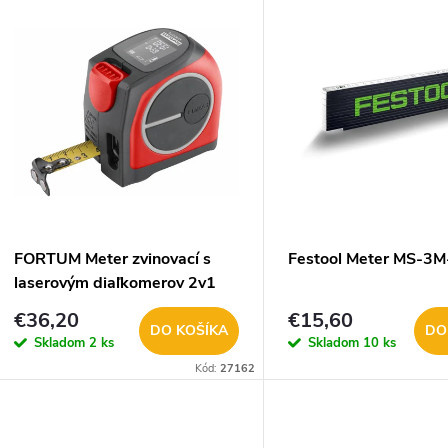
V
e
ý
n
p
e
s
p
p
FORTUM Meter zvinovací s
Festool Meter MS-3
r
laserovým diaľkomerov 2v1
r
4780275
€36,20
€15,60
o
DO KOŠÍKA
DO
Skladom
2 ks
Skladom
10 ks
o
Kód:
27162
d
d
u