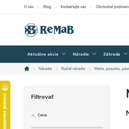
Prejsť
O nás
Blog
Kontaktujte nás
Obchodné podmien
na
obsah
Aktuálne akcie
Náradie
Záhrada
Náradie
Ručné náradie
Metre, posuvky, pásm
Domov
B
o
Cena
č