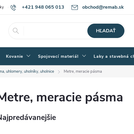
+421 948 065 013
obchod@remab.sk
ky
Podmienky ochrany osobných údajov
Ako nakupovať
Rekl
HĽADAŤ
Kovanie
Spojovací materiál
Laky a stavebná c
a, uhlomery, uholníky, uholnice
Metre, meracie pásma
Metre, meracie pásma
Najpredávanejšie