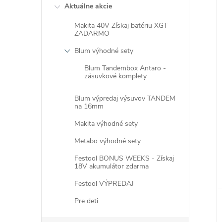
Aktuálne akcie
Makita 40V Získaj batériu XGT
ZADARMO
Blum výhodné sety
i
Blum Tandembox Antaro -
i
zásuvkové komplety
Blum výpredaj výsuvov TANDEM
na 16mm
Makita výhodné sety
Metabo výhodné sety
Festool BONUS WEEKS - Získaj
18V akumulátor zdarma
Festool VÝPREDAJ
Pre deti