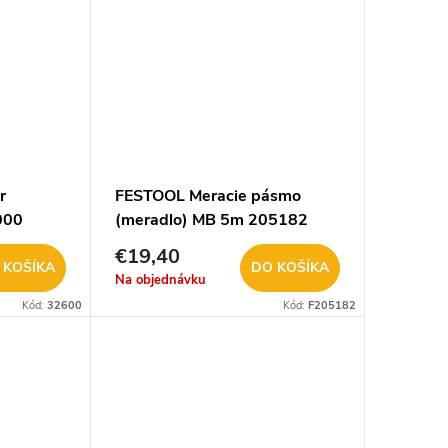
r
FESTOOL Meracie pásmo
000
(meradlo) MB 5m 205182
€19,40
 KOŠÍKA
DO KOŠÍKA
Na objednávku
Kód:
32600
Kód:
F205182