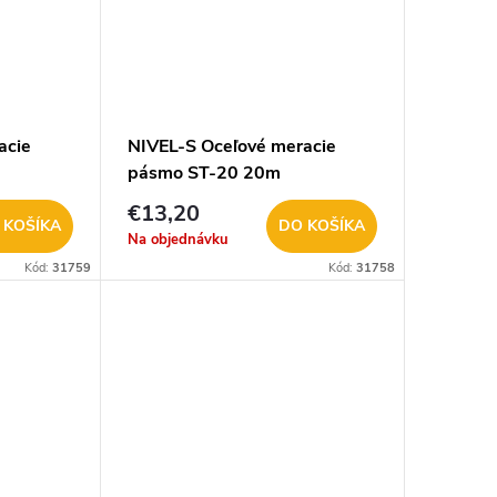
acie
NIVEL-S Oceľové meracie
pásmo ST-20 20m
€13,20
 KOŠÍKA
DO KOŠÍKA
Na objednávku
Kód:
31759
Kód:
31758