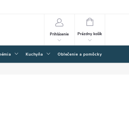
amačný poriadok
Napíšte nám
Moja objednávka
NÁKUPNÝ
KOŠÍK
Prázdny košík
Prihlásenie
hémia
Kuchyňa
Oblečenie a pomôcky
Kľučk