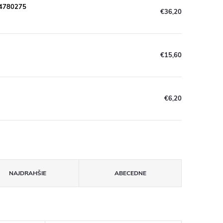
 4780275
€36,20
€15,60
€6,20
NAJDRAHŠIE
ABECEDNE