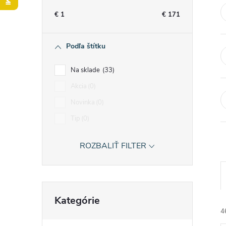
n
€
1
€
171
ý
Podľa štítku
p
Na sklade
33
a
Akcia
0
Novinka
0
n
Tip
0
e
ROZBALIŤ FILTER
l
Preskočiť
Kategórie
kategórie
4