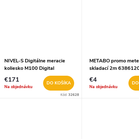
u
k
k
t
t
o
o
v
NIVEL-S Digitálne meracie
METABO promo mete
v
koliesko M100 Digital
skladací 2m 638612
€171
€4
DO KOŠÍKA
DO
Na objednávku
Na objednávku
Kód:
32628