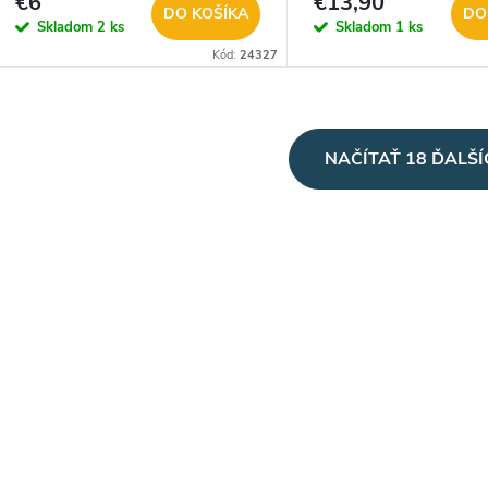
€6
€13,90
DO KOŠÍKA
DO
Skladom
2 ks
Skladom
1 ks
Kód:
24327
O
NAČÍTAŤ 18 ĎALŠ
v
á
d
a
c