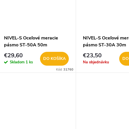
NIVEL-S Oceľové meracie
NIVEL-S Oceľové mer
pásmo ST-50A 50m
pásmo ST-30A 30m
€29,60
€23,50
DO KOŠÍKA
DO
Skladom
1 ks
Na objednávku
Kód:
31760