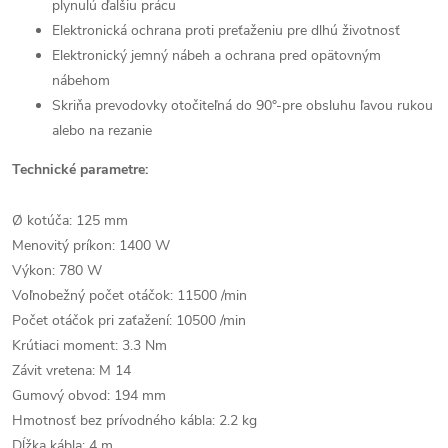
plynulú ďalšiu prácu
Elektronická ochrana proti preťaženiu pre dlhú životnosť
Elektronický jemný nábeh a ochrana pred opätovným
nábehom
Skriňa prevodovky otočiteľná do 90°-pre obsluhu ľavou rukou
alebo na rezanie
Technické parametre:
Ø kotúča: 125 mm
Menovitý príkon: 1400 W
Výkon: 780 W
Voľnobežný počet otáčok: 11500 /min
Počet otáčok pri zaťažení: 10500 /min
Krútiaci moment: 3.3 Nm
Závit vretena: M 14
Gumový obvod: 194 mm
Hmotnosť bez prívodného kábla: 2.2 kg
Dĺžka kábla: 4 m