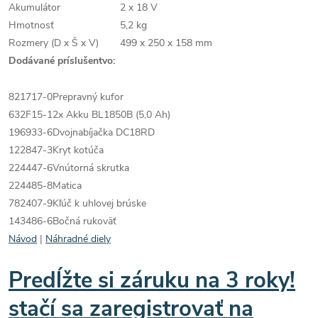
Akumulátor
2 x 18 V
Hmotnosť
5,2 kg
Rozmery (D x Š x V)
499 x 250 x 158 mm
Dodávané príslušentvo:
821717-0
Prepravný kufor
632F15-1
2x Akku BL1850B (5,0 Ah)
196933-6
Dvojnabíjačka DC18RD
122847-3
Kryt kotúča
224447-6
Vnútorná skrutka
224485-8
Matica
782407-9
Kľúč k uhlovej brúske
143486-6
Bočná rukoväť
Návod
|
Náhradné diely
Predĺžte si záruku na 3 roky!
stačí sa zaregistrovať na