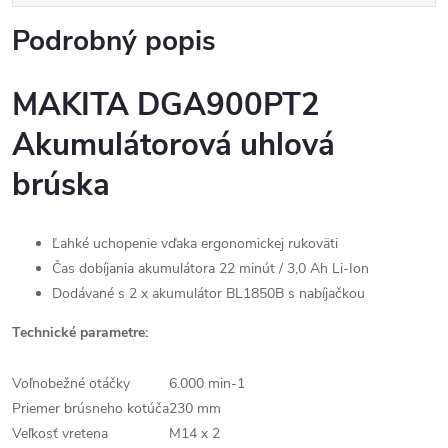
Podrobný popis
MAKITA DGA900PT2
Akumulátorová uhlová
brúska
Ľahké uchopenie vďaka ergonomickej rukoväti
Čas dobíjania akumulátora 22 minút / 3,0 Ah Li-Ion
Dodávané s 2 x akumulátor BL1850B s nabíjačkou
Technické parametre:
Voľnobežné otáčky
6.000 min-1
Priemer brúsneho kotúča
230 mm
Veľkosť vretena
M14 x 2