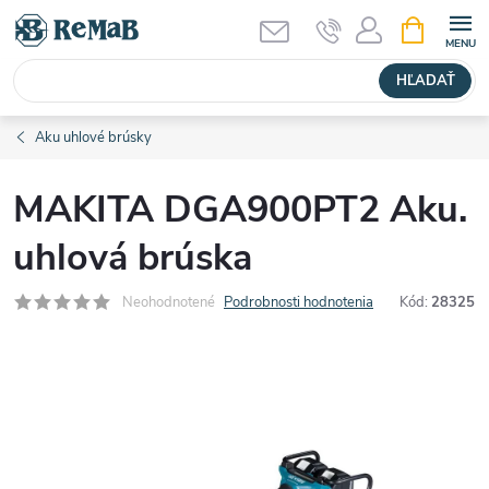
Prejsť
NÁKUPN
KOŠÍK
na
obsah
HĽADAŤ
Aku uhlové brúsky
MAKITA DGA900PT2 Aku.
uhlová brúska
Neohodnotené
Podrobnosti hodnotenia
Kód:
28325