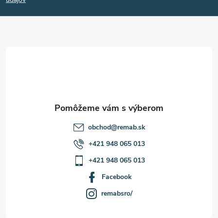
p
ä
t
i
e
obchod
@
remab.sk
+421 948 065 013
+421 948 065 013
Facebook
remabsro/