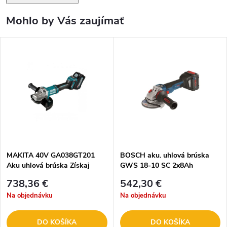
Mohlo by Vás zaujímať
MAKITA 40V GA038GT201
BOSCH aku. uhlová brúska
Aku uhlová brúska
Získaj
GWS 18-10 SC 2x8Ah
akumulátor BL4040F
06019G340H
738,36 €
542,30 €
ZADARMO
Na objednávku
Na objednávku
DO KOŠÍKA
DO KOŠÍKA