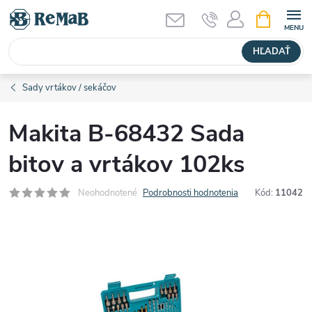
Prejsť
NÁKUPN
KOŠÍK
na
obsah
HĽADAŤ
Sady vrtákov / sekáčov
Makita B-68432 Sada
bitov a vrtákov 102ks
Neohodnotené
Podrobnosti hodnotenia
Kód:
11042