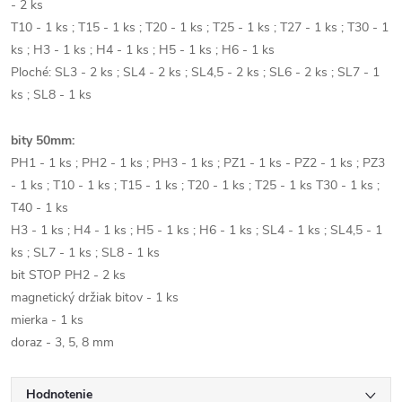
- 2 ks
T10 - 1 ks ; T15 - 1 ks ; T20 - 1 ks ; T25 - 1 ks ; T27 - 1 ks ; T30 - 1
ks ; H3 - 1 ks ; H4 - 1 ks ; H5 - 1 ks ; H6 - 1 ks
Ploché: SL3 - 2 ks ; SL4 - 2 ks ; SL4,5 - 2 ks ; SL6 - 2 ks ; SL7 - 1
ks ; SL8 - 1 ks
bity 50mm:
PH1 - 1 ks ; PH2 - 1 ks ; PH3 - 1 ks ; PZ1 - 1 ks - PZ2 - 1 ks ; PZ3
- 1 ks ; T10 - 1 ks ; T15 - 1 ks ; T20 - 1 ks ; T25 - 1 ks T30 - 1 ks ;
T40 - 1 ks
H3 - 1 ks ; H4 - 1 ks ; H5 - 1 ks ; H6 - 1 ks ; SL4 - 1 ks ; SL4,5 - 1
ks ; SL7 - 1 ks ; SL8 - 1 ks
bit STOP PH2 - 2 ks
magnetický držiak bitov - 1 ks
mierka - 1 ks
doraz - 3, 5, 8 mm
Hodnotenie