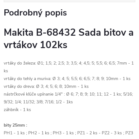
Podrobný popis
Makita B-68432 Sada bitov a
vrtákov 102ks
vrtáky do železa: Ø1; 1,5; 2; 2,5; 3; 3,5; 4; 4,5; 5; 5,5; 6; 6,5; 7mm - 1
ks
vrtáky do tehly a muriva: Ø 3; 4; 5; 5,5; 6; 6,5; 7; 8; 9; 10mm - 1 ks
vrtáky do dreva: Ø 3; 4; 5; 6; 8; 10mm - 1 ks
nástrčkové kľúče upínanie 1/4" : Ø 6; 7; 8; 9; 10; 11; 12 - 1 ks; 5/16;
9/32; 1/4; 11/32; 3/8; 7/16; 1/2 - 1ks
záhbník - 1 ks
bity 25mm :
PH1 - 1 ks ; PH2 - 1 ks ; PH3 - 1 ks ; PZ1 - 2 ks - PZ2 - 3 ks ; PZ3