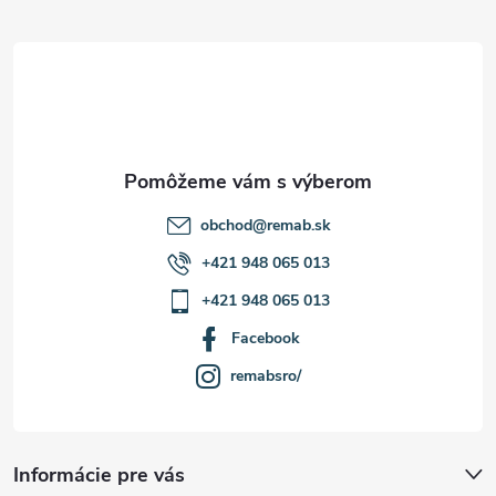
ä
t
i
e
obchod
@
remab.sk
+421 948 065 013
+421 948 065 013
Facebook
remabsro/
Informácie pre vás