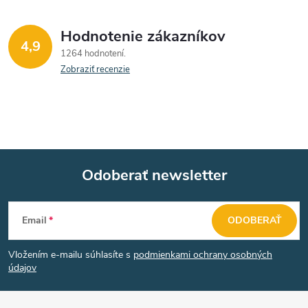
Hodnotenie zákazníkov
4,9
1264 hodnotení
Zobraziť recenzie
Odoberať newsletter
Z
Email
ODOBERAŤ
á
Vložením e-mailu súhlasíte s
podmienkami ochrany osobných
p
údajov