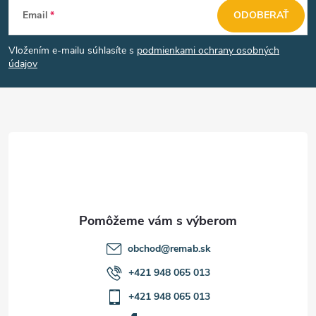
Z
Email
ODOBERAŤ
á
Vložením e-mailu súhlasíte s
podmienkami ochrany osobných
p
údajov
ä
t
i
e
obchod
@
remab.sk
+421 948 065 013
+421 948 065 013