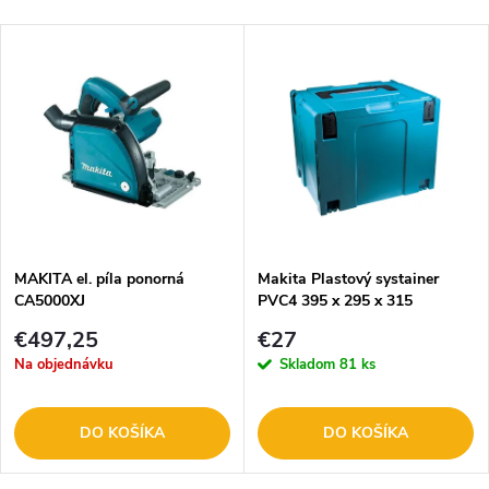
MAKITA el. píla ponorná
Makita Plastový systainer
CA5000XJ
PVC4 395 x 295 x 315
821552-6
€497,25
€27
Na objednávku
Skladom
81 ks
DO KOŠÍKA
DO KOŠÍKA