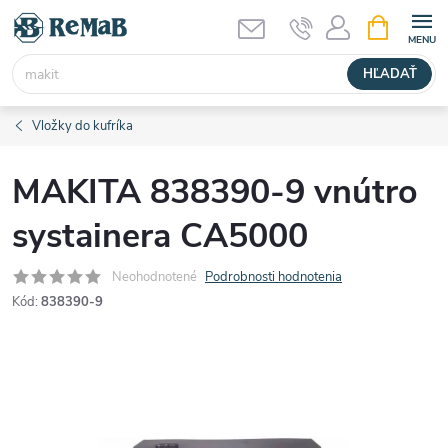
Prejsť
NÁKUPN
KOŠÍK
na
obsah
HĽADAŤ
Vložky do kufríka
MAKITA 838390-9 vnútro
systainera CA5000
Neohodnotené
Podrobnosti hodnotenia
Kód:
838390-9