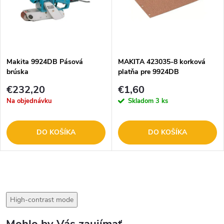
Makita 9924DB Pásová
MAKITA 423035-8 korková
brúska
platňa pre 9924DB
€232,20
€1,60
Na objednávku
Skladom
3 ks
DO KOŠÍKA
DO KOŠÍKA
High-contrast mode