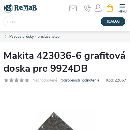
Prejsť
NÁKUPN
KOŠÍK
na
obsah
HĽADAŤ
Pásové brúsky - príslušenstvo
Makita 423036-6 grafitová
doska pre 9924DB
Neohodnotené
Podrobnosti hodnotenia
Kód:
22867