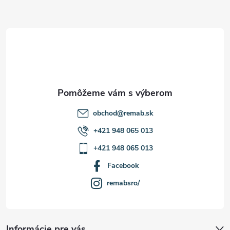
ä
t
i
e
obchod
@
remab.sk
+421 948 065 013
+421 948 065 013
Facebook
remabsro/
Informácie pre vás