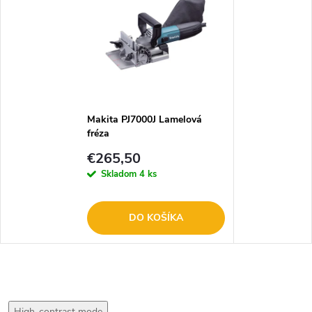
Makita PJ7000J Lamelová
fréza
€265,50
Skladom
4 ks
DO KOŠÍKA
High-contrast mode