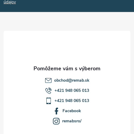
p
údajov
ä
t
i
e
obchod
@
remab.sk
+421 948 065 013
+421 948 065 013
Facebook
remabsro/