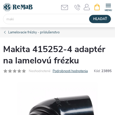
Prejsť
NÁKUPN
KOŠÍK
na
obsah
HĽADAŤ
Lamelovacie frézky - príslušenstvo
Makita 415252-4 adaptér
na lamelovú frézku
Neohodnotené
Podrobnosti hodnotenia
Kód:
23895