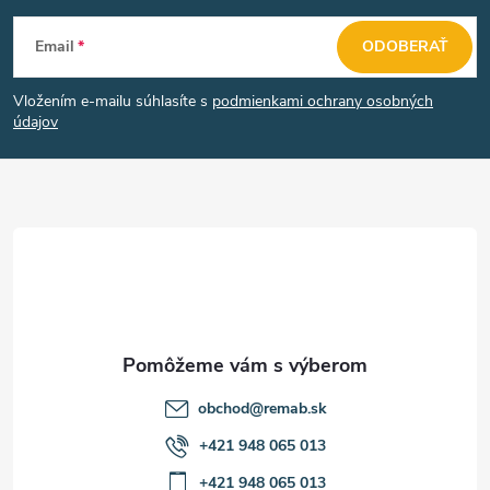
Z
Email
ODOBERAŤ
á
Vložením e-mailu súhlasíte s
podmienkami ochrany osobných
p
údajov
ä
t
i
e
obchod
@
remab.sk
+421 948 065 013
+421 948 065 013