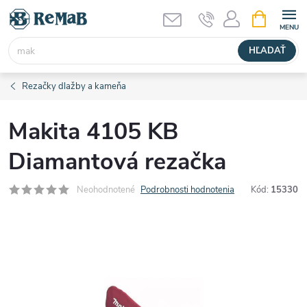
Prejsť
NÁKUPN
KOŠÍK
na
obsah
HĽADAŤ
Rezačky dlažby a kameňa
Makita 4105 KB
Diamantová rezačka
Neohodnotené
Podrobnosti hodnotenia
Kód:
15330