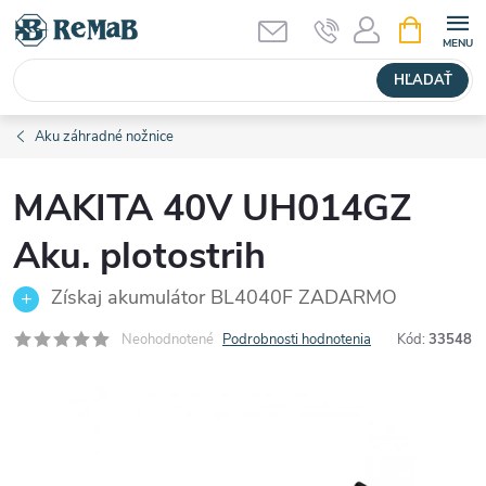
Prejsť
NÁKUPN
KOŠÍK
na
obsah
HĽADAŤ
Aku záhradné nožnice
MAKITA 40V UH014GZ
Aku. plotostrih
Získaj akumulátor BL4040F ZADARMO
Neohodnotené
Podrobnosti hodnotenia
Kód:
33548