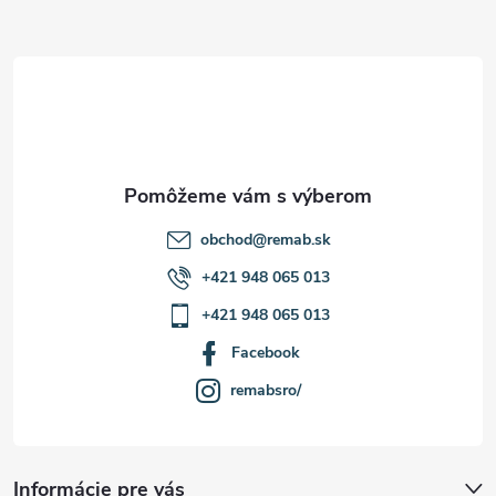
ä
t
i
e
obchod
@
remab.sk
+421 948 065 013
+421 948 065 013
Facebook
remabsro/
Informácie pre vás