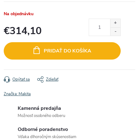
Na objednávku
€314,10
Jednotková
cena:
PRIDAŤ DO KOŠÍKA
Opýtať sa
Zdieľať
Značka:
Makita
Kamenná predajňa
Možnosť osobného odberu
Odborné poradenstvo
Vďaka dlhoročným skúsenostiam