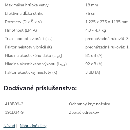
Maximálna hrúbka vetvy
18 mm
Efektívna dĺžka strihu
75 cm
Rozmery (D x Š x V)
1.225 x 275 x 1135 mm
Hmotnosť (EPTA)
4,0 - 4,7 kg
Triax. hodnota vibrácií (a
)
predná/zadná rukoväť: 3,
h
Faktor neistoty vibrácií (K)
predná/zadná rukoväť: 1,
Hladina akustického tlaku (L
)
81 dB (A)
pA
Hladina akustického výkonu (L
)
92 dB (A)
WA
Faktor akustickej neistoty (K)
3 dB (A)
Dodávané príslušenstvo:
413B99-2
Ochranný kryt nožnice
191D34-9
Zberač odrezkov
Návod
|
Náhradné diely