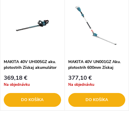
MAKITA 40V UH005GZ aku.
MAKITA 40V UN001GZ Aku.
plotostrih
Získaj akumulátor
plotostrih 600mm
Získaj
BL4040F ZADARMO
akumulátor BL4040F
369,18 €
377,10 €
ZADARMO
Na objednávku
Na objednávku
DO KOŠÍKA
DO KOŠÍKA