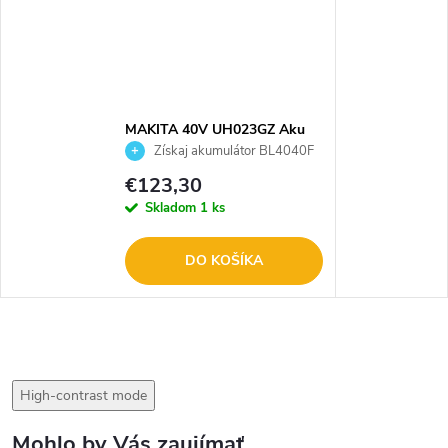
MAKITA 40V UH023GZ Aku
plotostrih, nožnice na živý plot
Získaj akumulátor BL4040F
200mm
ZADARMO
€123,30
Skladom
1 ks
DO KOŠÍKA
High-contrast mode
Mohlo by Vás zaujímať