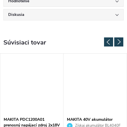
Hodnotenie
Diskusia
Súvisiaci tovar
MAKITA PDC1200A01
MAKITA 40V akumulátor
prenosný napájací zdroj 2x18V
BL4020 2,0Ah 191L29-0
Získaj akumulátor BL4040F