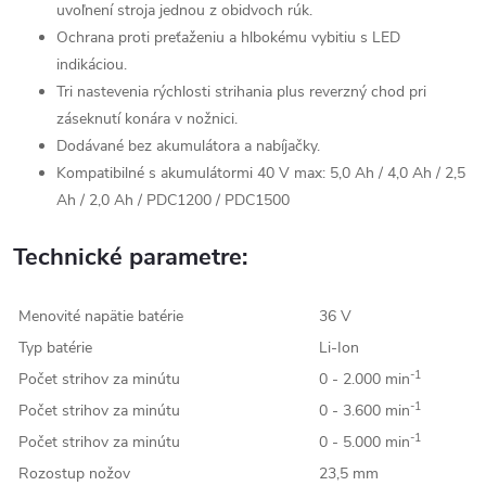
uvoľnení stroja jednou z obidvoch rúk.
Ochrana proti preťaženiu a hlbokému vybitiu s LED
indikáciou.
Tri nastevenia rýchlosti strihania plus reverzný chod pri
záseknutí konára v nožnici.
Dodávané bez akumulátora a nabíjačky.
Kompatibilné s akumulátormi 40 V max: 5,0 Ah / 4,0 Ah / 2,5
Ah / 2,0 Ah / PDC1200 / PDC1500
Technické parametre:
Menovité napätie batérie
36 V
Typ batérie
Li-Ion
-1
Počet strihov za minútu
0 - 2.000 min
-1
Počet strihov za minútu
0 - 3.600 min
-1
Počet strihov za minútu
0 - 5.000 min
Rozostup nožov
23,5 mm