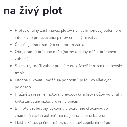
na živý plot
Profesionálny zastrihávač plotov na lítium-iónovej batérii pre
intenzívne prerezávanie plotov so silnými vetvami.
Čepeľ s jednostranným smerom rezania.
Obojstranné brúsené nože (horný a dolný nôž s brúsenými
zubami).
Špeciálny profil zubov pre ešte efektívnejšie rezanie a menšie
trenie.
Otočná rukoväť umožňuje pohodlnú prácu vo všetkých
polohách.
Pružné zavesenie motora, prevodovky a lišty nožov vo vnútri
krytu zaručuje nízku úroveň vibrácií.
Bl motor: robustný, výkonný a extrémne efektívny, čo
znamená väčšiu autonómiu na jedno nabitie batérie.
Elektrická bezpečnostná brzda zastaví čepele ihneď po