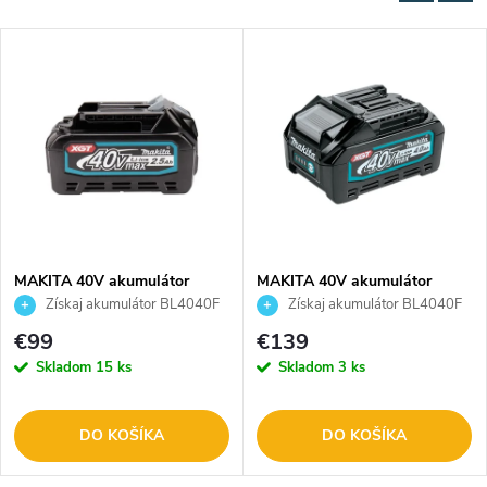
MAKITA 40V akumulátor
MAKITA 40V akumulátor
BL4025 2,5Ah /191B36-3/
BL4040 4Ah /191B26-6,
Získaj akumulátor BL4040F
Získaj akumulátor BL4040F
632N72-7/
ZADARMO
ZADARMO
€99
€139
Skladom
15 ks
Skladom
3 ks
DO KOŠÍKA
DO KOŠÍKA