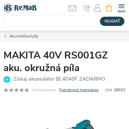
Prejsť
NÁKUPN
KOŠÍK
na
obsah
HĽADAŤ
Aku kotúčové píly
MAKITA 40V RS001GZ
aku. okružná píla
Získaj akumulátor BL4040F ZADARMO
Neohodnotené
Podrobnosti hodnotenia
Kód:
28033