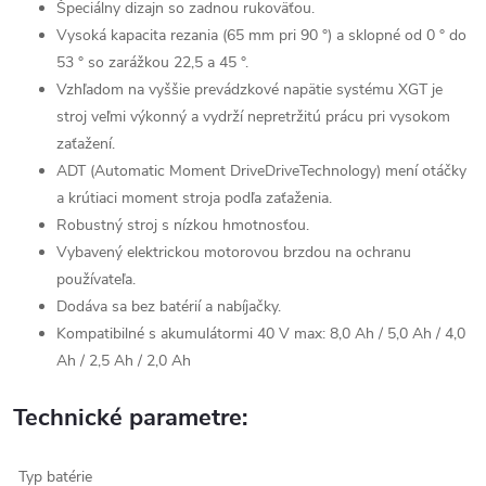
Špeciálny dizajn so zadnou rukoväťou.
Vysoká kapacita rezania (65 mm pri 90 °) a sklopné od 0 ° do
53 ° so zarážkou 22,5 a 45 °.
Vzhľadom na vyššie prevádzkové napätie systému XGT je
stroj veľmi výkonný a vydrží nepretržitú prácu pri vysokom
zaťažení.
ADT (Automatic Moment DriveDriveTechnology) mení otáčky
a krútiaci moment stroja podľa zaťaženia.
Robustný stroj s nízkou hmotnosťou.
Vybavený elektrickou motorovou brzdou na ochranu
používateľa.
Dodáva sa bez batérií a nabíjačky.
Kompatibilné s akumulátormi 40 V max: 8,0 Ah / 5,0 Ah / 4,0
Ah / 2,5 Ah / 2,0 Ah
Technické parametre:
Typ batérie