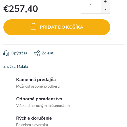
€257,40
Jednotková
cena:
PRIDAŤ DO KOŠÍKA
Opýtať sa
Zdieľať
Značka:
Makita
Kamenná predajňa
Možnosť osobného odberu
Odborné poradenstvo
Vďaka dlhoročným skúsenostiam
Rýchle doručenie
Po celom slovensku