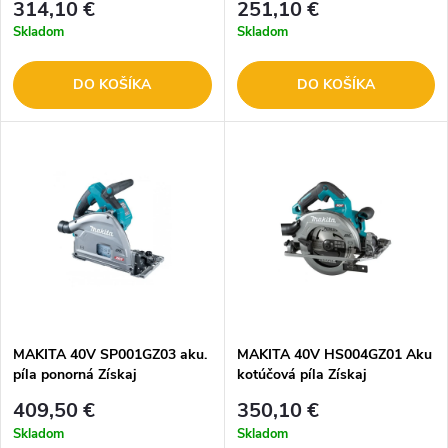
314,10 €
251,10 €
ZADARMO
ZADARMO
Skladom
Skladom
DO KOŠÍKA
DO KOŠÍKA
MAKITA 40V SP001GZ03 aku.
MAKITA 40V HS004GZ01 Aku
píla ponorná
Získaj
kotúčová píla
Získaj
akumulátor BL4040F
akumulátor BL4040F
409,50 €
350,10 €
ZADARMO
ZADARMO
Skladom
Skladom