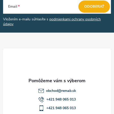
Z
Email
ODOBERAŤ
á
Vložením e-mailu súhlasíte s
podmienkami ochrany osobných
p
údajov
ä
t
i
e
obchod
@
remab.sk
+421 948 065 013
+421 948 065 013