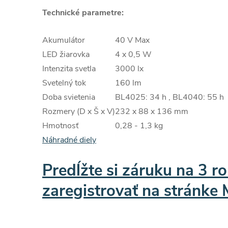
Technické parametre:
Akumulátor
40 V Max
LED žiarovka
4 x 0,5 W
Intenzita svetla
3000 lx
Svetelný tok
160 lm
Doba svietenia
BL4025: 34 h , BL4040: 55 h
Rozmery (D x Š x V)
232 x 88 x 136 mm
Hmotnosť
0,28 - 1,3 kg
Náhradné diely
Predĺžte si záruku na 3 ro
zaregistrovať na stránke 