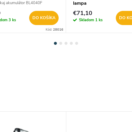
0 4Ah /191B26-6,
lampa
kaj akumulátor BL4040F
72-7/
RMO
9
€71,10
DO KOŠÍKA
DO KO
adom
3 ks
Skladom
1 ks
Kód:
28016