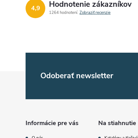
Hodnotenie zákazníkov
4,9
1264 hodnotení
Zobraziť recenzie
Z
Odoberať newsletter
á
p
ä
Informácie pre vás
Na stiahnutie
O nás
Katalógy a tlačivá