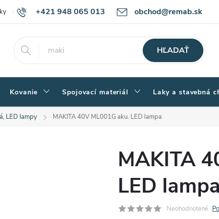
+421 948 065 013
obchod@remab.sk
ky
Podmienky ochrany osobných údajov
Ako nakupovať
Rekl
HĽADAŤ
Kovanie
Spojovací materiál
Laky a stavebná c
lá, LED lampy
MAKITA 40V ML001G aku. LED lampa
MAKITA 4
LED lamp
Neohodnotené
Po