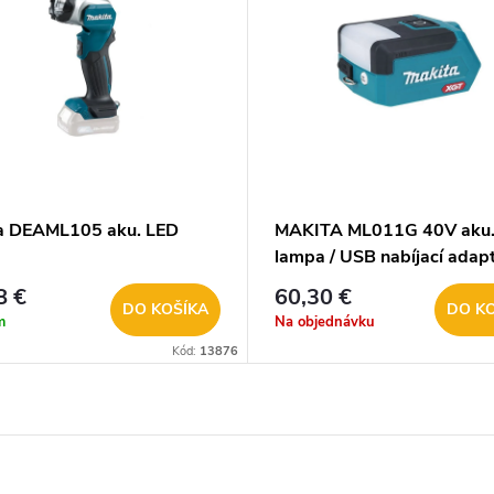
a DEAML105 aku. LED
MAKITA ML011G 40V aku.
a
lampa / USB nabíjací adap
8 €
60,30 €
DO KOŠÍKA
DO K
m
Na objednávku
Kód:
13876