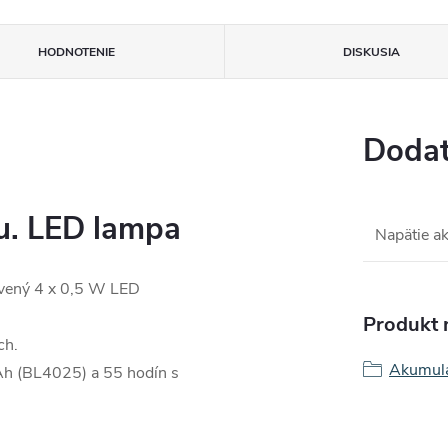
HODNOTENIE
DISKUSIA
Dodat
. LED lampa
Napätie a
avený 4 x 0,5 W LED
Produkt n
ch.
Akumulá
 Ah (BL4025) a 55 hodín s