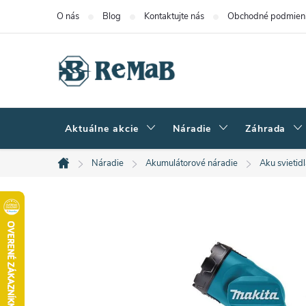
Prejsť
O nás
Blog
Kontaktujte nás
Obchodné podmien
na
obsah
Aktuálne akcie
Náradie
Záhrada
Náradie
Akumulátorové náradie
Aku svietid
Domov