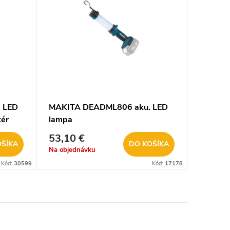
 LED
MAKITA DEADML806 aku. LED
tér
lampa
53,10 €
OŠÍKA
DO KOŠÍKA
Na objednávku
Kód:
30599
Kód:
17178