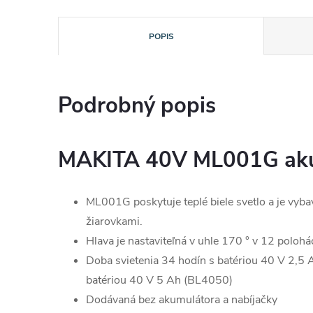
POPIS
Podrobný popis
MAKITA 40V ML001G aku
ML001G poskytuje teplé biele svetlo a je vyb
žiarovkami.
Hlava je nastaviteľná v uhle 170 ° v 12 polohá
Doba svietenia 34 hodín s batériou 40 V 2,5
batériou 40 V 5 Ah (BL4050)
Dodávaná bez akumulátora a nabíjačky