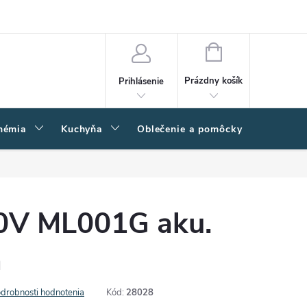
amačný poriadok
Napíšte nám
Moja objednávka
NÁKUPNÝ
KOŠÍK
Prázdny košík
Prihlásenie
hémia
Kuchyňa
Oblečenie a pomôcky
Kľučk
0V ML001G aku.
a
drobnosti hodnotenia
Kód:
28028