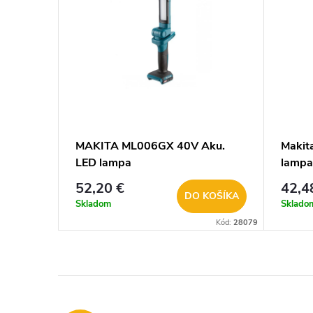
MAKITA ML006GX 40V Aku.
Makit
LED lampa
lamp
52,20 €
42,4
DO KOŠÍKA
Skladom
Sklado
Kód:
28079