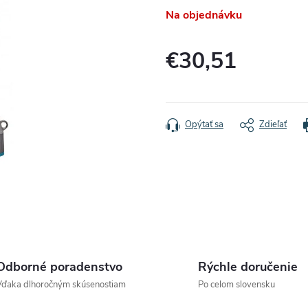
Na objednávku
€30,51
Jednotková
cena:
Opýtať sa
Zdieľať
Odborné poradenstvo
Rýchle doručenie
Vďaka dlhoročným skúsenostiam
Po celom slovensku