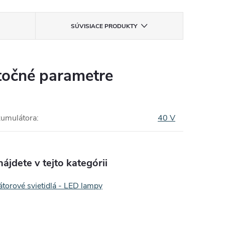
SÚVISIACE PRODUKTY
očné parametre
kumulátora
:
40 V
ájdete v tejto kategórii
torové svietidlá - LED lampy