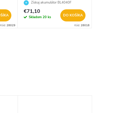
/191E07-8/
lampa
Získaj akumulátor BL4040F
ZADARMO
€71,10
€122,
ŠÍKA
DO KOŠÍKA
Skladom
20 ks
Sklad
Kód:
28029
Kód:
28018