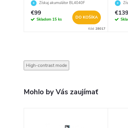
BL4025 2,5Ah /191B36-3/
BL404
Získaj akumulátor BL4040F
Zís
ZADARMO
632N
ZADA
€99
€13
KOŠÍKA
DO KOŠÍKA
Skladom
15 ks
Skl
Kód:
29549
Kód:
28017
High-contrast mode
Mohlo by Vás zaujímať