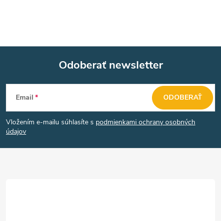
Odoberať newsletter
Z
Email
ODOBERAŤ
á
Vložením e-mailu súhlasíte s
podmienkami ochrany osobných
p
údajov
ä
t
i