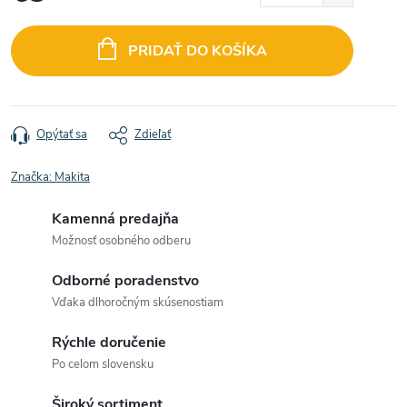
Jednotková
cena:
PRIDAŤ DO KOŠÍKA
Opýtať sa
Zdieľať
Značka:
Makita
Kamenná predajňa
Možnosť osobného odberu
Odborné poradenstvo
Vďaka dlhoročným skúsenostiam
Rýchle doručenie
Po celom slovensku
Široký sortiment