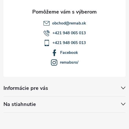
e
obchod
@
remab.sk
+421 948 065 013
+421 948 065 013
Facebook
remabsro/
Informácie pre vás
Na stiahnutie