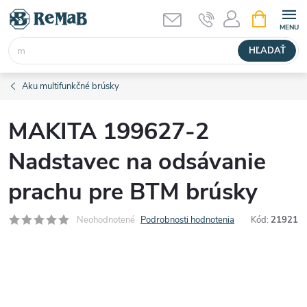
Prejsť
NÁKUPN
KOŠÍK
na
obsah
HĽADAŤ
Aku multifunkčné brúsky
MAKITA 199627-2
Nadstavec na odsávanie
prachu pre BTM brúsky
Neohodnotené
Podrobnosti hodnotenia
Kód:
21921