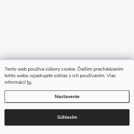
Sledovať na Instagrame
Tento web používa súbory cookie. Ďalším prechádzaním
tohto webu vyjadrujete súhlas s ich používaním. Viac
informácií
tu
.
Nastavenie
Copyright 2026
remab.sk
. Všetky práva vyhradené.
Súhlasím
Vytvoril Shoptet