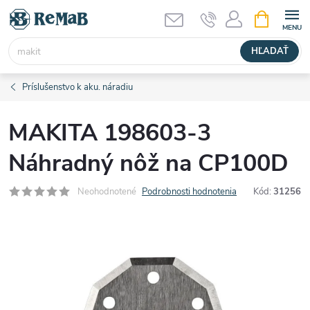
Prejsť
NÁKUPN
KOŠÍK
na
obsah
HĽADAŤ
Príslušenstvo k aku. náradiu
MAKITA 198603-3
Náhradný nôž na CP100D
Neohodnotené
Podrobnosti hodnotenia
Kód:
31256