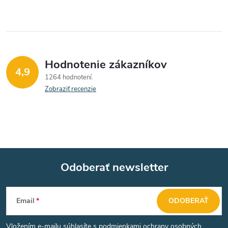
Hodnotenie zákazníkov
4,9
1264 hodnotení
Zobraziť recenzie
Odoberať newsletter
Z
Email
ODOBERAŤ
á
Vložením e-mailu súhlasíte s
podmienkami ochrany osobných