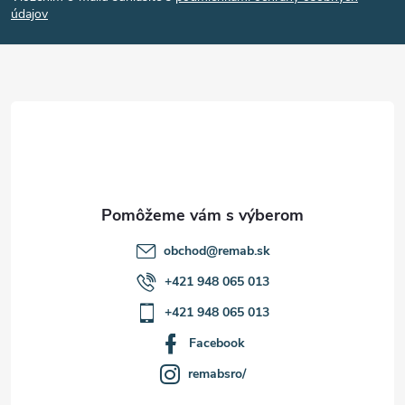
p
údajov
ä
t
i
e
obchod
@
remab.sk
+421 948 065 013
+421 948 065 013
Facebook
remabsro/