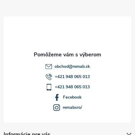
ä
t
i
e
obchod
@
remab.sk
+421 948 065 013
+421 948 065 013
Facebook
remabsro/
Informácie pre vás