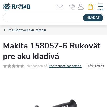
Prejsť
NÁKUPN
KOŠÍK
na
obsah
HĽADAŤ
Príslušenstvo k aku. náradiu
Makita 158057-6 Rukoväť
pre aku kladivá
Neohodnotené
Podrobnosti hodnotenia
Kód:
12929