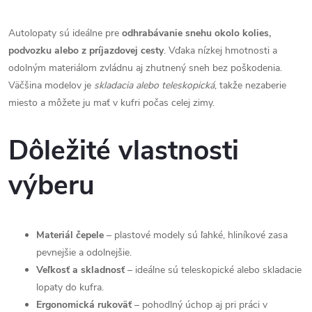
á
d
Autolopaty sú ideálne pre
odhrabávanie snehu okolo kolies,
a
podvozku alebo z príjazdovej cesty
. Vďaka nízkej hmotnosti a
odolným materiálom zvládnu aj zhutnený sneh bez poškodenia.
c
Väčšina modelov je
skladacia alebo teleskopická
, takže nezaberie
miesto a môžete ju mať v kufri počas celej zimy.
i
e
Dôležité vlastnosti
p
výberu
r
v
Materiál čepele
– plastové modely sú ľahké, hliníkové zasa
k
pevnejšie a odolnejšie.
Veľkosť a skladnosť
– ideálne sú teleskopické alebo skladacie
y
lopaty do kufra.
v
Ergonomická rukoväť
– pohodlný úchop aj pri práci v