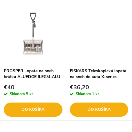
o
d
d
u
u
k
k
t
t
o
o
PROSPER Lopata na sneh
FISKARS Teleskopická lopata
krátka ALUEDGE ILEGM-ALU
na sneh do auta X-series
v
1057187
v
€40
€36,20
Skladom
5 ks
Skladom
1 ks
DO KOŠÍKA
DO KOŠÍKA