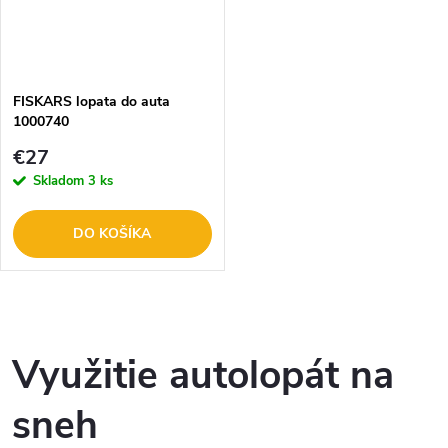
FISKARS lopata do auta
1000740
€27
Skladom
3 ks
DO KOŠÍKA
O
v
Využitie autolopát na
l
sneh