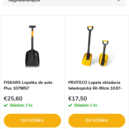
R
Najpredávanejšie
a
Najlacnejšie
V
Najdrahšie
d
ý
Abecedne
e
p
n
i
i
s
e
FISKARS Lopatka do auta
PROTECO Lopata skladacia
Plus 1079857
teleskopická 60-90cm 10.87-
p
LST-6090
p
€25,60
€17,50
r
Skladom
3 ks
Skladom
1 ks
r
o
DO KOŠÍKA
DO KOŠÍKA