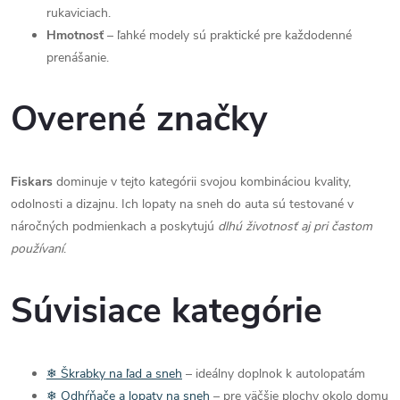
rukaviciach.
ý
Hmotnosť
– ľahké modely sú praktické pre každodenné
p
prenášanie.
i
Overené značky
s
u
Fiskars
dominuje v tejto kategórii svojou kombináciou kvality,
odolnosti a dizajnu. Ich lopaty na sneh do auta sú testované v
náročných podmienkach a poskytujú
dlhú životnosť aj pri častom
používaní
.
Súvisiace kategórie
❄ Škrabky na ľad a sneh
– ideálny doplnok k autolopatám
❄ Odhŕňače a lopaty na sneh
– pre väčšie plochy okolo domu