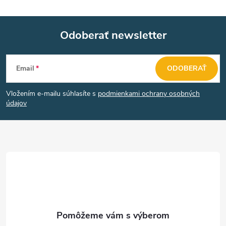
Odoberať newsletter
Z
Email
ODOBERAŤ
á
Vložením e-mailu súhlasíte s
podmienkami ochrany osobných
p
údajov
ä
t
i
e