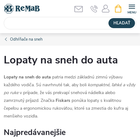
Prejsť
NÁKUPN
KOŠÍK
na
obsah
HĽADAŤ
Odhŕňače na sneh
Lopaty na sneh do auta
Lopaty na sneh do auta
patria medzi základnú zimnú výbavu
každého vodiča. Sú navrhnuté tak, aby boli
kompaktné, ľahké a vždy
po ruke
v prípade, že vás prekvapí snehová nádielka alebo
zamrznutý príjazd. Značka
Fiskars
ponúka lopaty s kvalitnou
čepeľou a ergonomickou rukoväťou, ktoré sa zmestia do kufra aj
menšieho vozidla.
Najpredávanejšie