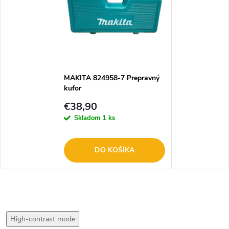
MAKITA 824958-7 Prepravný
kufor
€38,90
Skladom
1 ks
DO KOŠÍKA
High-contrast mode