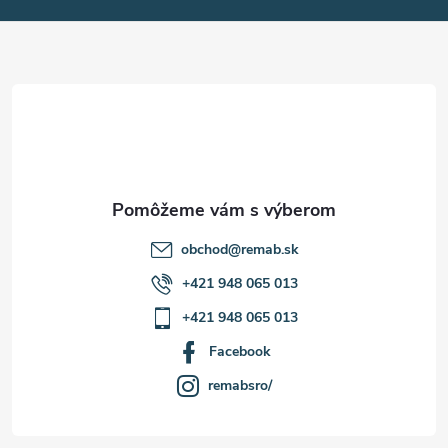
ä
t
i
e
obchod
@
remab.sk
+421 948 065 013
+421 948 065 013
Facebook
remabsro/