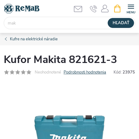
Prejsť
NÁKUPN
KOŠÍK
na
obsah
HĽADAŤ
Kufre na elektrické náradie
Kufor Makita 821621-3
Neohodnotené
Podrobnosti hodnotenia
Kód:
23975