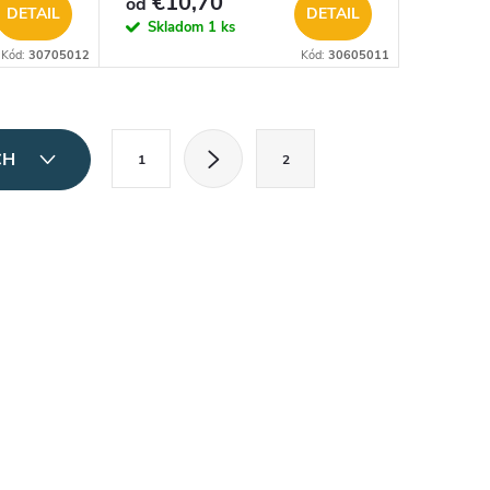
€10,70
od
DETAIL
DETAIL
Skladom
1 ks
Kód:
30705012
Kód:
30605011
S
CH
1
2
t
r
á
n
k
o
v
a
n