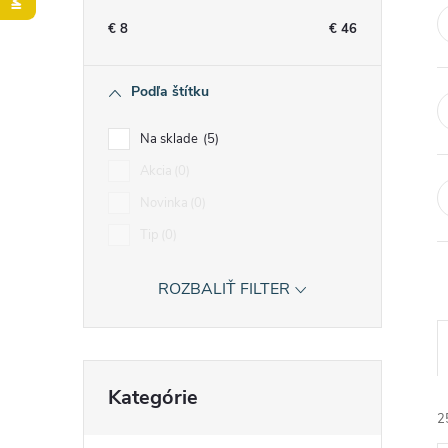
n
€
8
€
46
ý
Podľa štítku
p
Na sklade
5
a
Akcia
0
Novinka
0
n
Tip
0
e
ROZBALIŤ FILTER
l
Preskočiť
Kategórie
kategórie
2