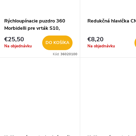
Rýchloupínacie puzdro 360
Redukčná hlavička 
Morbidelli pre vrták S10,
D19,25x43 20° P-L
€25,50
€8,20
DO KOŠÍKA
Na objednávku
Na objednávku
Kód:
36020100