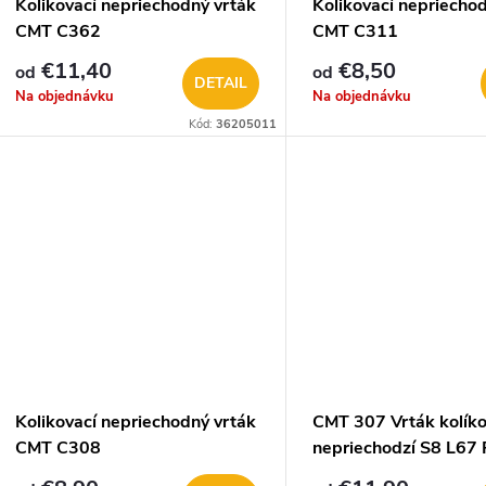
Kolikovací nepriechodný vrták
Kolikovací nepriecho
CMT C362
CMT C311
€11,40
€8,50
od
od
DETAIL
Na objednávku
Na objednávku
Kód:
36205011
Kolikovací nepriechodný vrták
CMT 307 Vrták kolíko
CMT C308
nepriechodzí S8 L67 