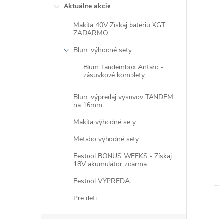
Aktuálne akcie
Makita 40V Získaj batériu XGT
ZADARMO
Blum výhodné sety
i
Blum Tandembox Antaro -
i
zásuvkové komplety
Blum výpredaj výsuvov TANDEM
na 16mm
Makita výhodné sety
Metabo výhodné sety
Festool BONUS WEEKS - Získaj
18V akumulátor zdarma
Festool VÝPREDAJ
Pre deti