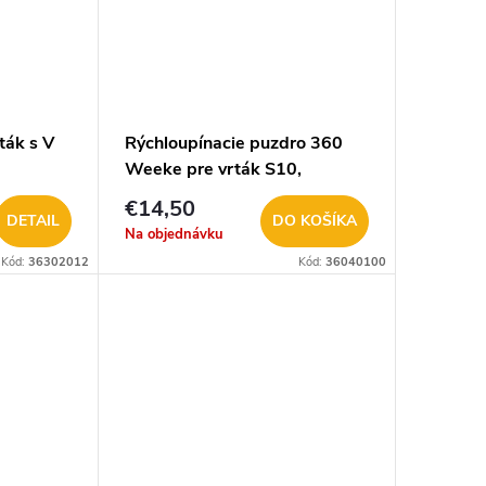
ták s V
Rýchloupínacie puzdro 360
Weeke pre vrták S10,
D20x42 P-L M360-40100
€14,50
DETAIL
DO KOŠÍKA
Na objednávku
Kód:
36302012
Kód:
36040100