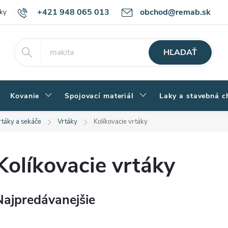
+421 948 065 013
obchod@remab.sk
ky
Podmienky ochrany osobných údajov
Ako nakupovať
Rekl
HĽADAŤ
Kovanie
Spojovací materiál
Laky a stavebná c
rtáky a sekáče
Vrtáky
Kolíkovacie vrtáky
Kolíkovacie vrtáky
Najpredávanejšie