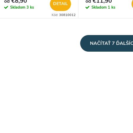
€8,90
€11,90
od
od
DETAIL
Skladom
3 ks
Skladom
1 ks
Kód:
30810012
O
NAČÍTAŤ 7 ĎALŠÍ
v
á
d
a
c