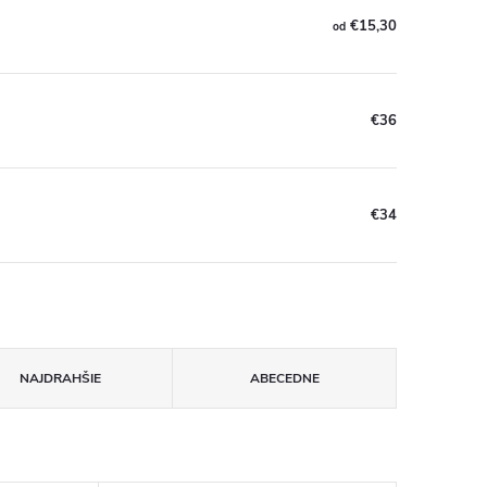
€15,30
od
€36
€34
NAJDRAHŠIE
ABECEDNE