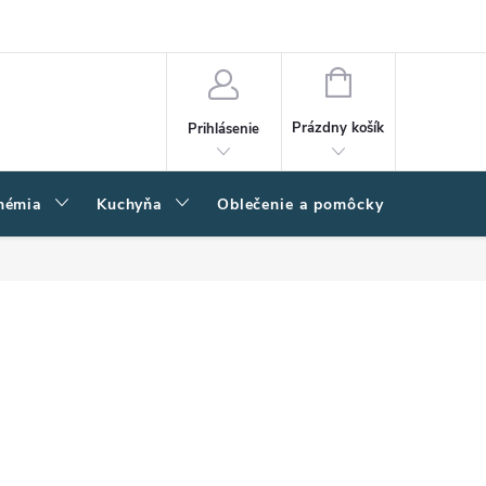
amačný poriadok
Napíšte nám
Moja objednávka
NÁKUPNÝ
KOŠÍK
Prázdny košík
Prihlásenie
hémia
Kuchyňa
Oblečenie a pomôcky
Kľučk