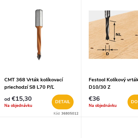
V
e
ý
n
p
e
s
p
p
CMT 368 Vrták kolíkovací
Festool Kolíkový vrt
r
priechodzí S8 L70 P/Ľ
D10/30 Z
r
€15,30
€36
od
o
DETAIL
DO
Na objednávku
Na objednávku
o
Kód:
36805012
d
d
u