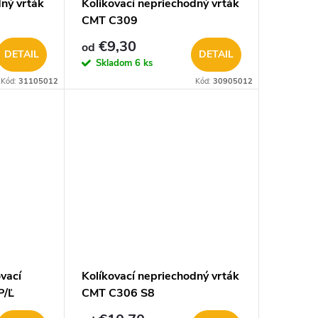
dný vrták
Kolikovací nepriechodný vrták
CMT C309
€9,30
od
DETAIL
DETAIL
Skladom
6 ks
Kód:
31105012
Kód:
30905012
vací
Kolíkovací nepriechodný vrták
P/Ľ
CMT C306 S8