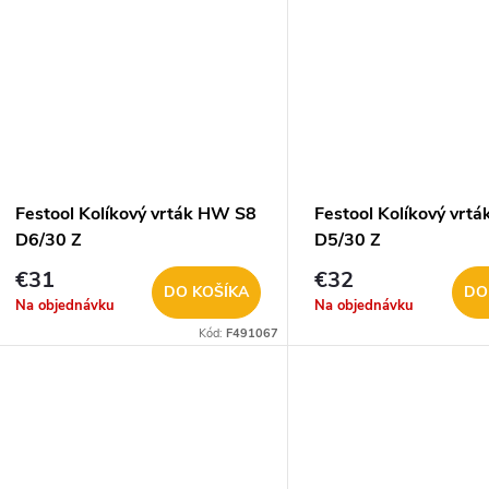
u
k
k
t
t
o
o
v
Festool Kolíkový vrták HW S8
Festool Kolíkový vrt
v
D6/30 Z
D5/30 Z
€31
€32
DO KOŠÍKA
DO
Na objednávku
Na objednávku
Kód:
F491067