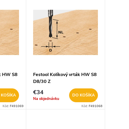
ák HW S8
Festool Kolíkový vrták HW S8
D8/30 Z
€34
 KOŠÍKA
DO KOŠÍKA
Na objednávku
Kód:
F491069
Kód:
F491068