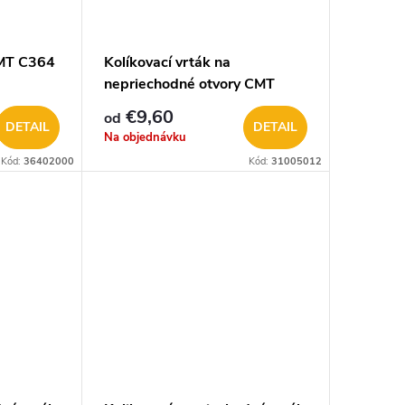
CMT C364
Kolíkovací vrták na
nepriechodné otvory CMT
C310
€9,60
od
DETAIL
DETAIL
Na objednávku
Kód:
36402000
Kód:
31005012