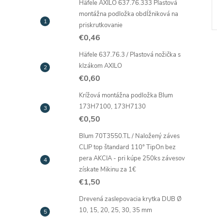
Häfele AXILO 637.76.333 Plastová
montážna podložka obdĺžniková na
priskrutkovanie
€0,46
Häfele 637.76.3 / Plastová nožička s
klzákom AXILO
€0,60
Krížová montážna podložka Blum
l
173H7100, 173H7130
€0,50
Blum 70T3550.TL / Naložený záves
CLIP top štandard 110° TipOn bez
pera AKCIA - pri kúpe 250ks závesov
získate Mikinu za 1€
€1,50
i
Drevená zaslepovacia krytka DUB Ø
10, 15, 20, 25, 30, 35 mm