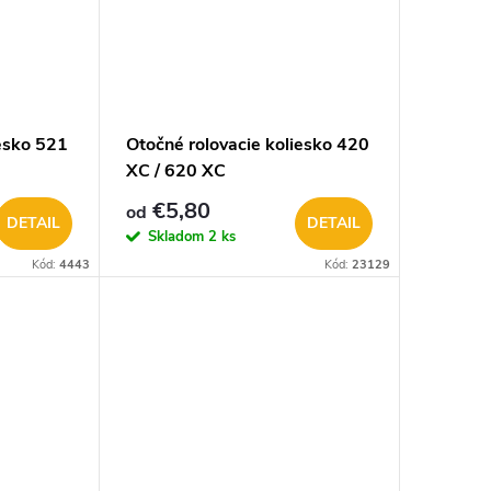
iesko 521
Otočné rolovacie koliesko 420
XC / 620 XC
€5,80
od
DETAIL
DETAIL
Skladom
2 ks
Kód:
4443
Kód:
23129