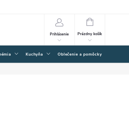
amačný poriadok
Napíšte nám
Moja objednávka
NÁKUPNÝ
KOŠÍK
Prázdny košík
Prihlásenie
hémia
Kuchyňa
Oblečenie a pomôcky
Kľučk