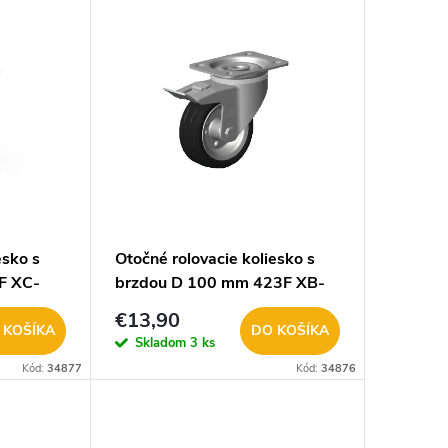
esko s
Otočné rolovacie koliesko s
F XC-
brzdou D 100 mm 423F XB-
V100 90kg
€13,90
 KOŠÍKA
DO KOŠÍKA
Skladom
3 ks
Kód:
34877
Kód:
34876