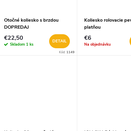
Otočné koliesko s brzdou
Koliesko rolovacie pe
DOPREDAJ
platňou
€22,50
€6
DETAIL
Skladom
1 ks
Na objednávku
Kód:
1149