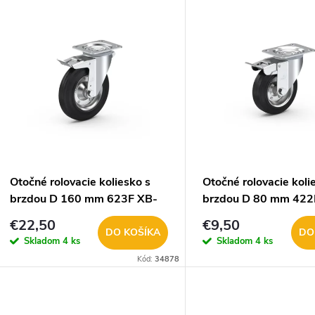
V
e
ý
n
p
e
s
p
p
Otočné rolovacie koliesko s
Otočné rolovacie koli
r
brzdou D 160 mm 623F XB-
brzdou D 80 mm 422
r
K160 205kg
V080 60kg
€22,50
€9,50
o
DO KOŠÍKA
DO
Skladom
4 ks
Skladom
4 ks
o
Kód:
34878
d
d
u