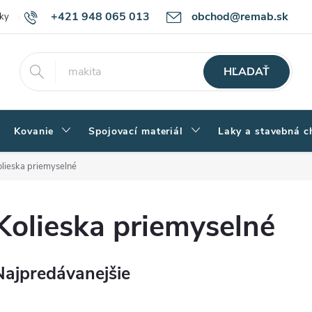
+421 948 065 013
obchod@remab.sk
ky
Podmienky ochrany osobných údajov
Ako nakupovať
Rekl
HĽADAŤ
Kovanie
Spojovací materiál
Laky a stavebná c
olieska priemyselné
Kolieska priemyselné
Najpredávanejšie