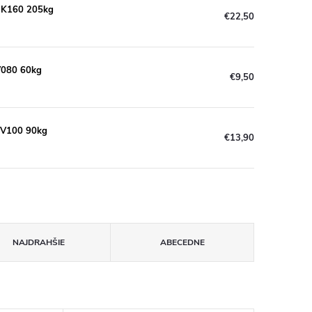
B-K160 205kg
€22,50
-V080 60kg
€9,50
B-V100 90kg
€13,90
NAJDRAHŠIE
ABECEDNE