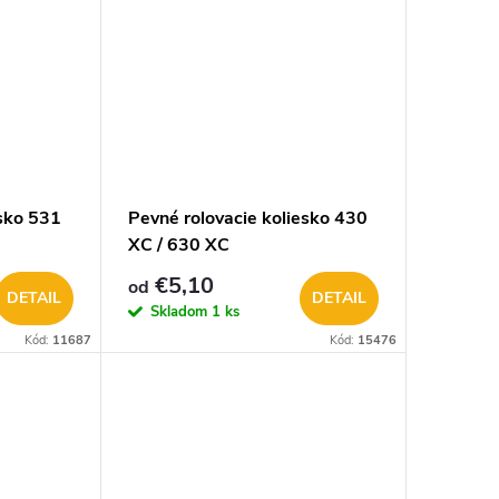
esko 531
Pevné rolovacie koliesko 430
XC / 630 XC
€5,10
od
DETAIL
DETAIL
Skladom
1 ks
Kód:
11687
Kód:
15476