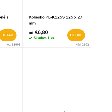
vné s
Koliesko PL-K125S 125 x 27
mm
€6,80
od
DETAIL
DETAIL
Skladom
1 ks
Kód:
11809
Kód:
2102