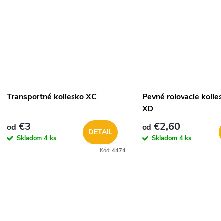
u
k
k
t
t
o
o
v
Transportné koliesko XC
Pevné rolovacie koli
v
XD
€3
€2,60
od
od
DETAIL
Skladom
4 ks
Skladom
4 ks
Kód:
4474