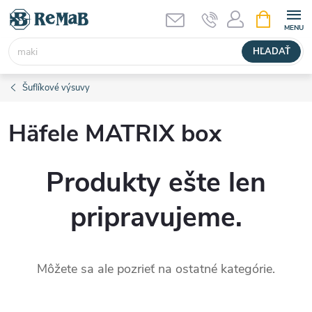
Prejsť
NÁKUPN
KOŠÍK
na
obsah
HĽADAŤ
Šuflíkové výsuvy
Häfele MATRIX box
Produkty ešte len
pripravujeme.
Môžete sa ale pozrieť na ostatné kategórie.