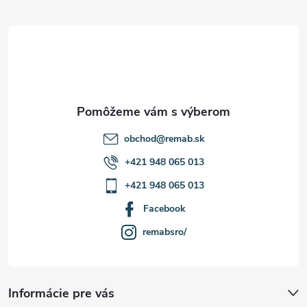
ä
t
i
e
obchod
@
remab.sk
+421 948 065 013
+421 948 065 013
Facebook
remabsro/
Informácie pre vás