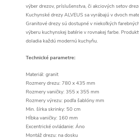
výber drezov, príslušenstva, či akciových setov dre
Kuchynské drezy ALVEUS sa vyrábajú v dvoch materi
Granitové drezy sú dostupné v niekoľkých farebný
výberu kuchynskej batérie v rovnakej farbe. Produ
doladia každú modernú kuchyňu.
Technické parametre:
Materiál: granit
Rozmery drezu: 780 x 435 mm
Rozmery vaničky: 355 x 355 mm
Rozmery výrezu: podľa šablóny mm
Min. šírka skrinky: 50 cm
Hĺbka vaničky: 160 mm
Excentrické ovládanie: Áno
Montáž drezu: na dosku