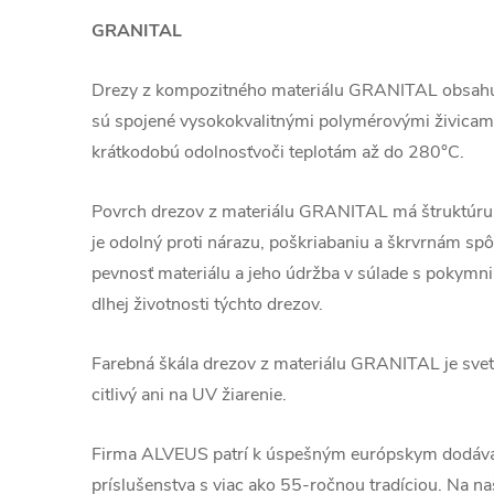
GRANITAL
Drezy z kompozitného materiálu GRANITAL obsahuj
sú spojené vysokokvalitnými polymérovými živicami
krátkodobú odolnosťvoči teplotám až do 280°C.
Povrch drezov z materiálu GRANITAL má štruktúru 
je odolný proti nárazu, poškriabaniu a škrvrnám s
pevnosť materiálu a jeho údržba v súlade s pokymni
dlhej životnosti týchto drezov.
Farebná škála drezov z materiálu GRANITAL je svetlo
citlivý ani na UV žiarenie.
Firma ALVEUS patrí k úspešným európskym dodáva
príslušenstva s viac ako 55-ročnou tradíciou. Na n