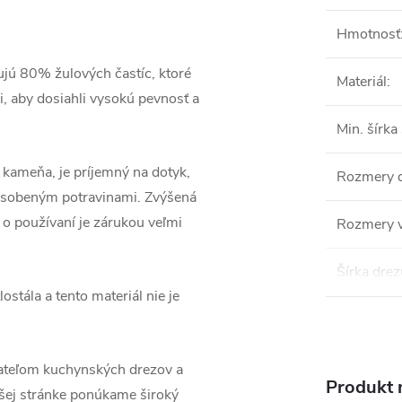
Hmotnosť
ú 80% žulových častíc, ktoré
Materiál
:
, aby dosiahli vysokú pevnosť a
Min. šírka
kameňa, je príjemný na dotyk,
Rozmery 
pôsobeným potravinami. Zvýšená
 o používaní je zárukou veľmi
Rozmery v
Šírka drez
stála a tento materiál nie je
teľom kuchynských drezov a
Produkt n
ašej stránke ponúkame široký