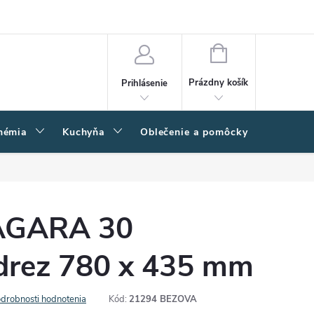
amačný poriadok
Napíšte nám
Moja objednávka
NÁKUPNÝ
KOŠÍK
Prázdny košík
Prihlásenie
hémia
Kuchyňa
Oblečenie a pomôcky
Kľučk
IAGARA 30
 drez 780 x 435 mm
drobnosti hodnotenia
Kód:
21294 BEZOVA