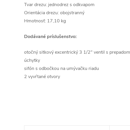
Tvar drezu: jednodrez s odkvapom
Orientácia drezu: obojstranný
Hmotnosť: 17,10 kg
Dodávané príslušenstvo:
otočný sitkový excentrický 3 1/2" ventil s prepado
úchytky
sifón s odbočkou na umývačku riadu
2 vyvŕtané otvory