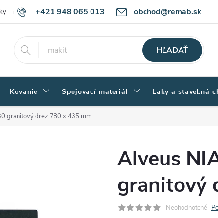
+421 948 065 013
obchod@remab.sk
ky
Podmienky ochrany osobných údajov
Ako nakupovať
Rekl
HĽADAŤ
Kovanie
Spojovací materiál
Laky a stavebná c
0 granitový drez 780 x 435 mm
Alveus N
granitový
Neohodnotené
Po