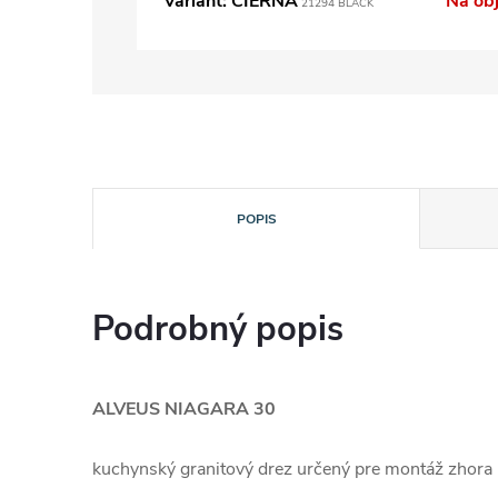
Variant: CIERNA
Na ob
21294 BLACK
POPIS
Podrobný popis
ALVEUS NIAGARA 30
kuchynský granitový drez určený pre montáž zhora