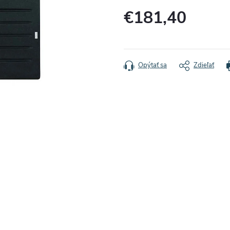
€181,40
Jednotková
cena:
Opýtať sa
Zdieľať