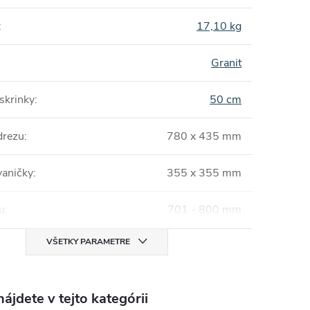
:
17,10 kg
Granit
 skrinky
:
50 cm
drezu
:
780 x 435 mm
aničky
:
355 x 355 mm
u
:
701 - 800 mm
VŠETKY PARAMETRE
ájdete v tejto kategórii