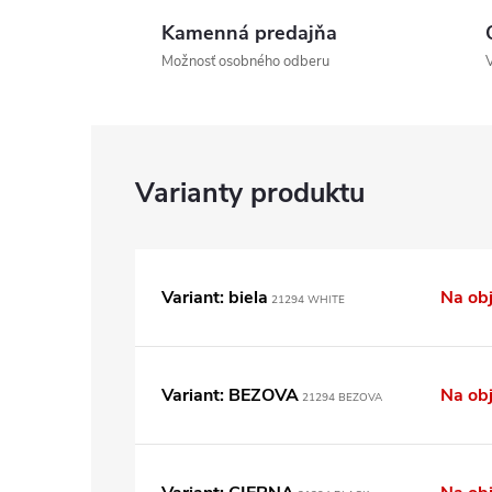
Kamenná predajňa
Možnosť osobného odberu
Variant: biela
Na ob
21294 WHITE
Variant: BEZOVA
Na ob
21294 BEZOVA