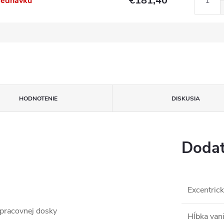
€181,40
jednávku
HODNOTENIE
DISKUSIA
Dodat
Excentrick
 pracovnej dosky
Hĺbka van