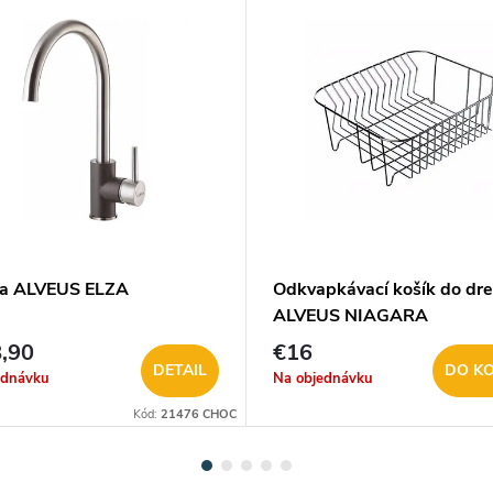
ia ALVEUS ELZA
Odkvapkávací košík do dr
ALVEUS NIAGARA
20,30,60,70,80
,90
€16
DETAIL
DO KO
ednávku
Na objednávku
Kód:
21476 CHOC