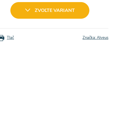
ZVOĽTE VARIANT
Tlač
Značka:
Alveus