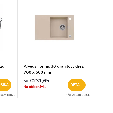
ezu
Alveus Formic 30 granitový drez
Frézka 
760 x 500 mm
112.04
€231,65
€5,20
od
ŠÍKA
DETAIL
Na objednávku
Sklad
Kód:
18826
Kód:
25038 BEIGE