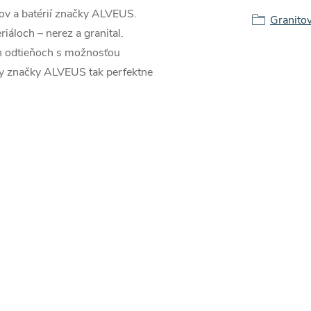
zov a batérií značky ALVEUS.
Granito
áloch – nerez a granital.
ch odtieňoch s možnosťou
kty značky ALVEUS tak perfektne