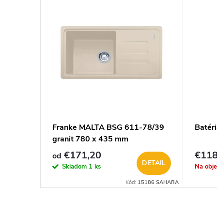
Franke MALTA BSG 611-78/39
Batér
granit 780 x 435 mm
€171,20
€118
od
KOŠÍKA
DETAIL
Skladom
1 ks
Na obj
Kód:
27150
Kód:
15186 SAHARA