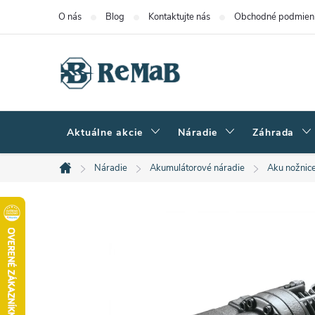
Prejsť
O nás
Blog
Kontaktujte nás
Obchodné podmien
na
obsah
Aktuálne akcie
Náradie
Záhrada
Náradie
Akumulátorové náradie
Aku nožnic
Domov