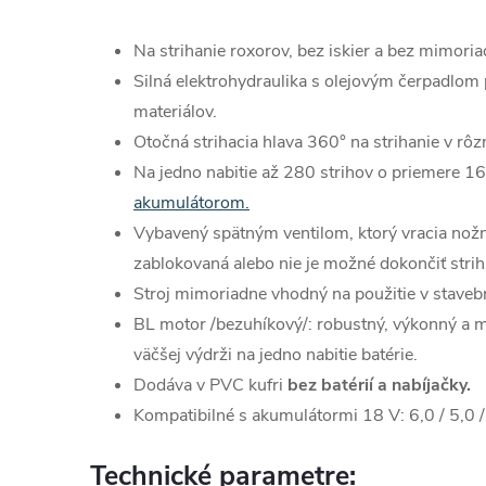
Na strihanie roxorov, bez iskier a bez mimori
Silná elektrohydraulika s olejovým čerpadlom p
materiálov.
Otočná strihacia hlava 360° na strihanie v rô
Na jedno nabitie až 280 strihov o priemere 
akumulátorom.
Vybavený spätným ventilom, ktorý vracia nožn
zablokovaná alebo nie je možné dokončiť strih
Stroj mimoriadne vhodný na použitie v stavebn
BL motor /bezuhíkový/: robustný, výkonný a m
väčšej výdrži na jedno nabitie batérie.
Dodáva v PVC kufri
bez batérií a nabíjačky.
Kompatibilné s akumulátormi 18 V: 6,0 / 5,0 / 
Technické parametre: