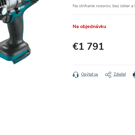
Na strihanie roxorov, bez iskier 
Na objednávku
€1 791
Jednotková
cena:
Opýtať sa
Zdieľať