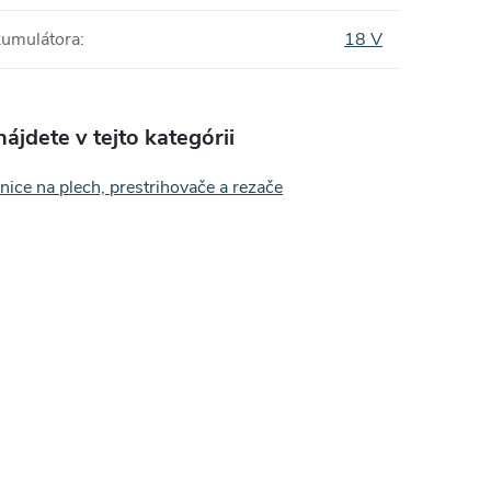
kumulátora
:
18 V
ájdete v tejto kategórii
ice na plech, prestrihovače a rezače