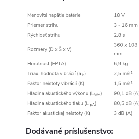
Menovité napätie batérie
18 V
Priemer strihu
3 - 16 mm
Rýchlosť strihu
2,8 s
360 x 108
Rozmery (D x Š x V)
mm
Hmotnosť (EPTA)
6,9 kg
Triax. hodnota vibrácií (a
)
2,5 m/s²
h
Faktor neistoty vibrácií (K)
1,5 m/s²
Hladina akustického výkonu (L
)
90,1 dB (A
WA
Hladina akustického tlaku (L
)
80,5 dB (A
pA
Faktor akustickej neistoty (K)
3 dB (A)
Dodávané príslušenstvo: