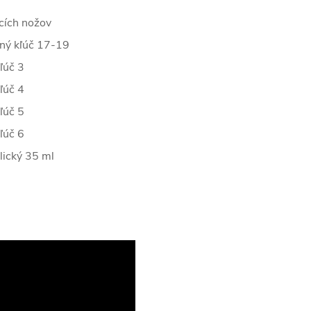
acích nožov
ný kľúč 17-19
ľúč 3
ľúč 4
ľúč 5
ľúč 6
lický 35 ml