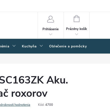
amačný poriadok
Napíšte nám
Moja objednávka
NÁKUPNÝ
KOŠÍK
Prázdny košík
Prihlásenie
hémia
Kuchyňa
Oblečenie a pomôcky
Kľučk
SC163ZK Aku.
ač roxorov
drobnosti hodnotenia
Kód:
4700