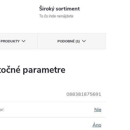
Široký sortiment
To čo inde nenájdete
E PRODUKTY
PODOBNÉ (1)
očné parametre
088381875691
or
:
Nie
Áno