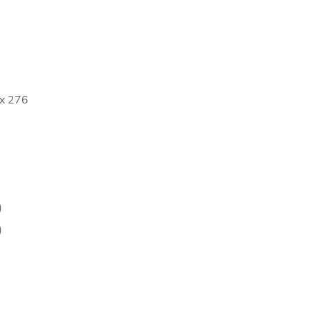
 x 276
)
)