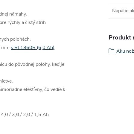
Napätie a
adnej námahy.
re rýchly a čistý strih
Produkt n
znych polohách.
16 mm
s BL1860B (6,0 Ah)
Aku nožn
icu do pôvodnej polohy, keď je
íctve.
imoriadne efektívny, čo vedie k
4,0 / 3,0 / 2,0 / 1,5 Ah