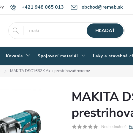
+421 948 065 013
obchod@remab.sk
ky
Podmienky ochrany osobných údajov
Ako nakupovať
Rekl
HĽADAŤ
Kovanie
Spojovací materiál
Laky a stavebná c
e
MAKITA DSC163ZK Aku. prestrihovač roxorov
MAKITA D
prestrihov
Neohodnotené
Po