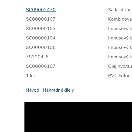
SC09002470
Sada strih
SC00000107
Kombinova
SC00000103
Imbusový k
SC00000104
Imbusový k
SC00000105
Imbusový k
783204-6
Imbusový k
SC00000107
Olej hydrau
1 ks
PVC kufor
Návod
|
Náhradné diely