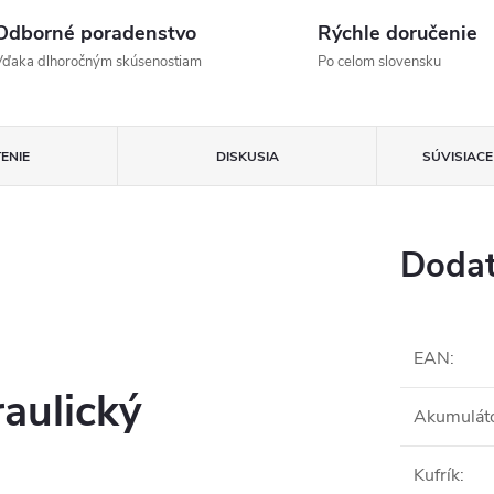
Odborné poradenstvo
Rýchle doručenie
Vďaka dlhoročným skúsenostiam
Po celom slovensku
ENIE
DISKUSIA
SÚVISIAC
Dodat
EAN
:
aulický
Akumulát
Kufrík
: