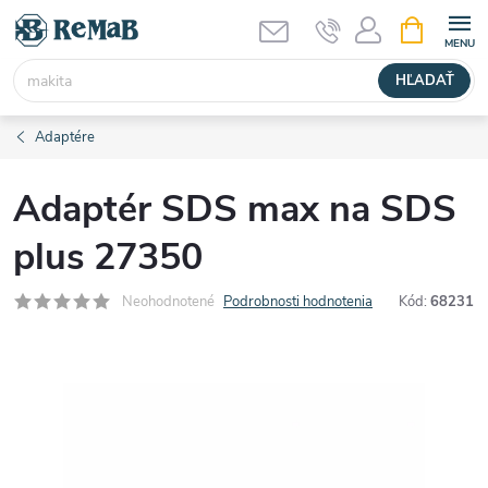
Prejsť
NÁKUPN
KOŠÍK
na
obsah
HĽADAŤ
Adaptére
Adaptér SDS max na SDS
plus 27350
Neohodnotené
Podrobnosti hodnotenia
Kód:
68231