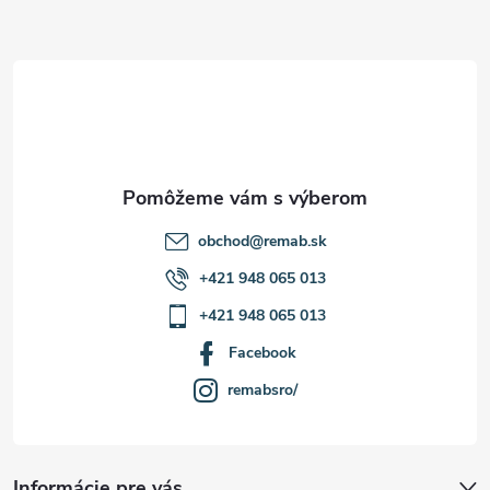
ä
t
i
e
obchod
@
remab.sk
+421 948 065 013
+421 948 065 013
Facebook
remabsro/
Informácie pre vás