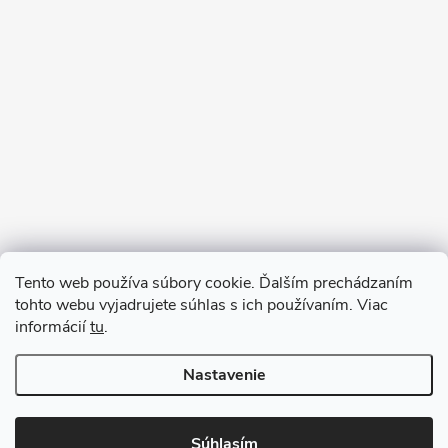
Sledovať na Instagrame
Tento web používa súbory cookie. Ďalším prechádzaním
tohto webu vyjadrujete súhlas s ich používaním. Viac
informácií
tu
.
Nastavenie
Copyright 2026
remab.sk
. Všetky práva vyhradené.
Súhlasím