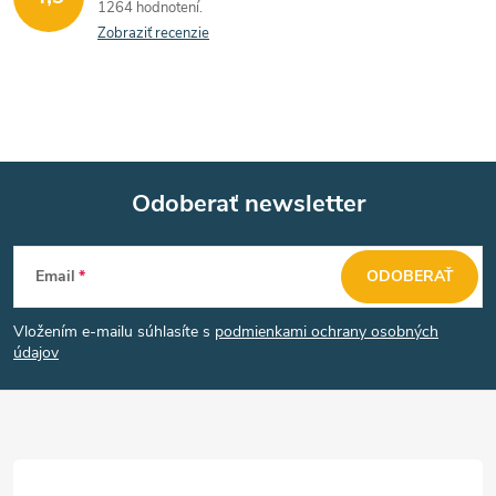
1264 hodnotení
a
Zobraziť recenzie
c
i
e
Odoberať newsletter
p
Z
r
Email
ODOBERAŤ
v
á
k
Vložením e-mailu súhlasíte s
podmienkami ochrany osobných
p
údajov
y
ä
v
t
ý