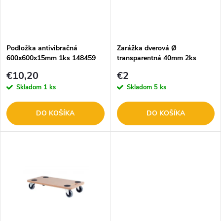
n
i
i
s
e
Podložka antivibračná
Zarážka dverová Ø
600x600x15mm 1ks 148459
transparentná 40mm 2ks
p
148405
p
€10,20
€2
r
Skladom
1 ks
Skladom
5 ks
r
o
DO KOŠÍKA
DO KOŠÍKA
o
d
d
u
u
k
k
t