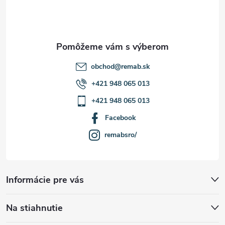
p
i
i
e
s
u
obchod
@
remab.sk
+421 948 065 013
+421 948 065 013
Facebook
remabsro/
Informácie pre vás
Na stiahnutie