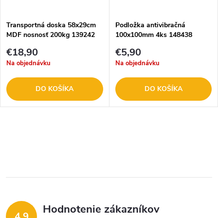
t
o
o
Transportná doska 58x29cm
Podložka antivibračná
MDF nosnosť 200kg 139242
100x100mm 4ks 148438
v
v
€18,90
€5,90
Na objednávku
Na objednávku
DO KOŠÍKA
DO KOŠÍKA
O
v
l
á
Hodnotenie zákazníkov
d
4,9