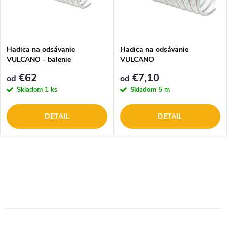
n
i
i
s
e
Hadica na odsávanie
Hadica na odsávanie
VULCANO - balenie
VULCANO
p
p
€62
€7,10
od
od
r
Skladom
1 ks
Skladom
5 m
r
o
DETAIL
DETAIL
o
d
d
O
u
u
v
k
l
k
t
á