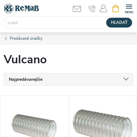
Prejsť
NÁKUPN
KOŠÍK
na
obsah
HĽADAŤ
Predávané značky
Vulcano
R
Najpredávanejšie
a
Najlacnejšie
V
Najdrahšie
d
ý
Abecedne
e
p