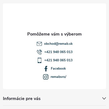
t
ý
p
i
i
e
s
u
obchod
@
remab.sk
+421 948 065 013
+421 948 065 013
Facebook
remabsro/
Informácie pre vás