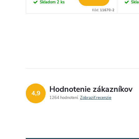
o
Skladom
2 ks
Skl
d
Kód:
11670-2
d
u
u
O
k
v
k
t
l
t
o
á
o
d
v
Hodnotenie zákazníkov
4,9
v
a
1264 hodnotení
Zobraziť recenzie
c
i
e