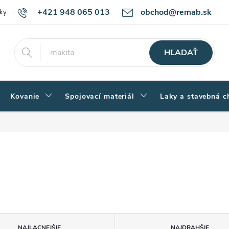
+421 948 065 013
obchod@remab.sk
ky
Podmienky ochrany osobných údajov
Ako nakupovať
Rekl
HĽADAŤ
Kovanie
Spojovací materiál
Laky a stavebná c
NAJLACNEJŠIE
NAJDRAHŠIE