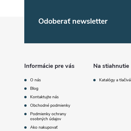
p
r
Z
Odoberať newsletter
v
á
k
p
y
ä
v
Informácie pre vás
Na stiahnutie
ý
t
O nás
Katalógy a tlačivá
p
Blog
i
Kontaktujte nás
i
Obchodné podmienky
e
s
Podmienky ochrany
osobných údajov
u
Ako nakupovať