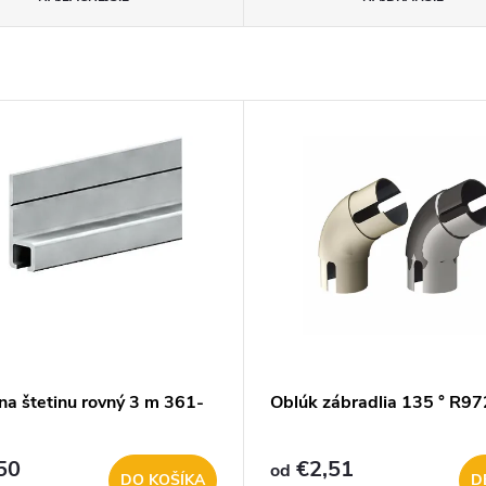
 na štetinu rovný 3 m 361-
Oblúk zábradlia 135 ° R97
50
€2,51
od
DO KOŠÍKA
D