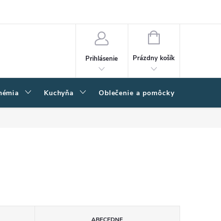
amačný poriadok
Napíšte nám
Moja objednávka
NÁKUPNÝ
KOŠÍK
Prázdny košík
Prihlásenie
hémia
Kuchyňa
Oblečenie a pomôcky
Kľučk
ABECEDNE