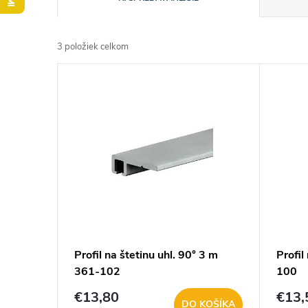
a
3
položiek celkom
d
V
e
ý
n
p
i
i
e
s
p
p
Profil na štetinu uhl. 90° 3 m
Profil
r
361-102
100
r
o
€13,80
€13,
DO KOŠÍKA