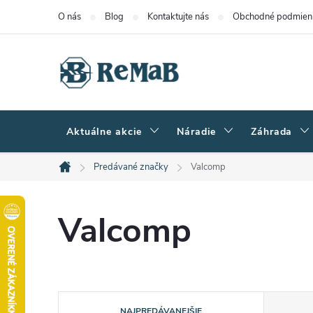
Prejsť
O nás
Blog
Kontaktujte nás
Obchodné podmien
na
obsah
Aktuálne akcie
Náradie
Záhrada
Predávané značky
Valcomp
Domov
Valcomp
R
NAJPREDÁVANEJŠIE