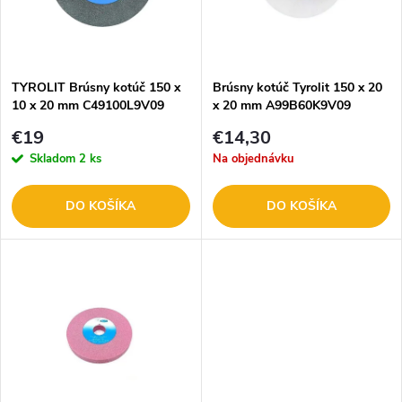
n
i
i
s
e
TYROLIT Brúsny kotúč 150 x
Brúsny kotúč Tyrolit 150 x 20
10 x 20 mm C49100L9V09
x 20 mm A99B60K9V09
p
p
€19
€14,30
r
Skladom
2 ks
Na objednávku
r
o
DO KOŠÍKA
DO KOŠÍKA
o
d
d
u
u
k
k
t