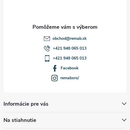
p
i
i
e
s
u
obchod
@
remab.sk
+421 948 065 013
+421 948 065 013
Facebook
remabsro/
Informácie pre vás
Na stiahnutie