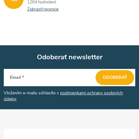
1264 hodnotení
a
Zobraziť recenzie
c
i
e
Odoberať newsletter
p
Z
r
Email
ODOBERAŤ
v
á
k
Vložením e-mailu súhlasíte s
podmienkami ochrany osobných
p
údajov
y
ä
v
t
ý