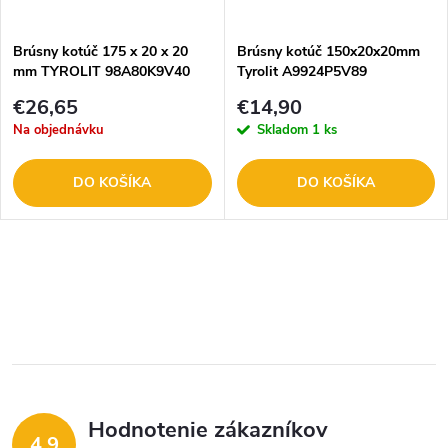
t
o
o
Brúsny kotúč 175 x 20 x 20
Brúsny kotúč 150x20x20mm
mm TYROLIT 98A80K9V40
Tyrolit A9924P5V89
v
v
€26,65
€14,90
Na objednávku
Skladom
1 ks
DO KOŠÍKA
DO KOŠÍKA
O
v
l
á
Hodnotenie zákazníkov
d
4,9